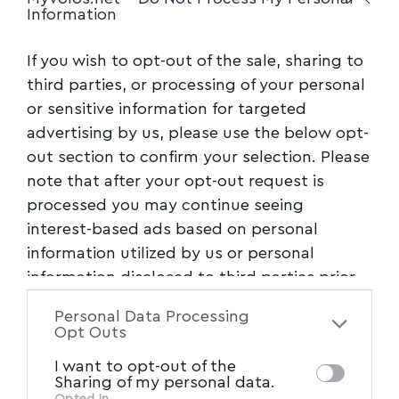
την παραγωγικότητα, κατέλυσε το οκτάωρο,
Information
επιδίωξε την «κινητικότητα» της εργασίας και
την «απαλλαγή» των επιχειρήσεων από τους
If you wish to opt-out of the sale, sharing to
περιορισμούς στις απολύσεις, ανακάλυψε την
third parties, or processing of your personal
«απασχολησιμότητα», επέτρεψε ασυδοσία
or sensitive information for targeted
advertising by us, please use the below opt-
στην υγιεινή και ασφάλεια, απογειώνοντας τα
out section to confirm your selection. Please
εργατικά ατυχήματα και δη τα θανατηφόρα.
note that after your opt-out request is
Οι αναλογίες, ακόμη και οι ρητορικές,
processed you may continue seeing
ανάμεσα στα πεπραγμένα της χούντας και την
interest-based ads based on personal
ατζέντα εργασιακής ασφαλιστικής και
information utilized by us or personal
φορολογικής απορρύθμισης της τερατόϊκας
information disclosed to third parties prior
και της συγκυβέρνησης, των προδοτών του
to your opt-out. You may separately opt-out
Personal Data Processing
Λαού και της Πατρίδας μας, ΣΥΡΙΖΑΝΕΛ
of the further disclosure of your personal
Opt Outs
ξεδιπλώνονται ανατριχιαστικές. Και απ’ αυτή
information by third parties on the IAB’s list
I want to opt-out of the
of downstream participants. This
την άποψη σωστά επισημαίνει στο βιβλίο του
Sharing of my personal data.
information may also be disclosed by us to
Opted In