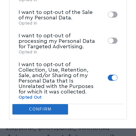
ο Ελευθεράτος, ότι τα πρωτοπαλίκαρα της
IAB’s List of Downstream
third parties on the
χούντας λειτούργησαν ως
I want to opt-out of the Sale
Participants
that may further disclose it to
of my Personal Data.
«πρωτονεοφιλελεύθεροι», αρκετά πριν ο
other third parties.
Opted In
νεοφιλελευθερισμός εδραιωθεί ως κυρίαρχο
I want to opt-out of
δόγμα του κεφαλαίου.
processing my Personal Data
Η πολιτική χρησιμότητα του βιβλίου Λαμόγια
for Targeted Advertising.
Opted In
στο χακί είναι πολλαπλή. Προσωπικά ξεχωρίζω
I want to opt-out of
μια διάστασή της: ανασύροντας από τη λήθη
Collection, Use, Retention,
την οικονομική πολιτική της χούντας
Sale, and/or Sharing of my
Personal Data that Is
αντιλαμβάνεται κανείς ότι ανάμεσα στους
Unrelated with the Purposes
for which it was collected.
αληθινούς πρωταγωνιστές της βρίσκονται
Opted Out
κορυφαίοι της ολιγαρχίας που σήμερα -οι
CONFIRM
ίδιοι, οι απόγονοι ή οι επίγονοί τους-
ξεπλένουν τη βρόμικη ιστορία τους σε
ευεργεσίες, φιλανθρωπίες, πολιτιστικά