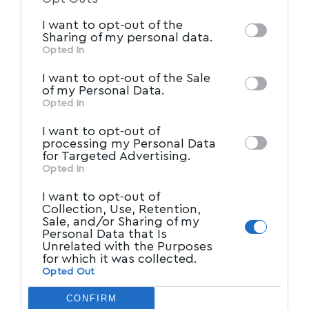
information by third parties on the IAB’s list
από την ζωή μας και αμύθητα ευρώ
I want to opt-out of the
of downstream participants. This
πραγματοποιώντας αλλοπρόσαλλες λύσεις
Sharing of my personal data.
information may also be disclosed by us to
Opted In
από ημιμαθείς ανθρώπους.
IAB’s List of Downstream
third parties on the
Η ευχή μου για το 2015 είναι εμείς οι ίδιοι οι
I want to opt-out of the Sale
Participants
that may further disclose it to
of my Personal Data.
πολίτες να σεβαστούμε τα χρήματα που
other third parties.
Opted In
πληρώνουμε σε φόρους καθημερινά και να
I want to opt-out of
απαιτήσουμε να έχουμε σωστές υπηρεσίες Οι
processing my Personal Data
for Targeted Advertising.
σωστές υπηρεσίες στην πόλη έρχονται από
Opted In
την κατασκευή υποδομών και την σωστή
I want to opt-out of
αγορά μηχανημάτων.
Collection, Use, Retention,
Sale, and/or Sharing of my
Διαφορετικά τα χρήματα μας σπαταλιώνται
Personal Data that Is
σε απευθείας αναθέσης, JCB, φαγάνες,
Unrelated with the Purposes
for which it was collected.
στρατιώτες, τα οποία έχουν μηδενικό
Opted Out
αποτέλεσμα απέναντι στο χιόνι.
CONFIRM
Χρειαζόμαστε το σωστό εργαλείο, την σωστή