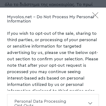
όλο το διάστημα της κακοκαιρίας. Το πρωί
που θα ξυπνήσει ο κόσμος, θα είναι σαν να
Myvolos.net -
Do Not Process My Personal
έχει βρέξει και το πρόβλημα του χιονιού θα
Information
έχει εξαφανιστεί ως διά μαγείας. ή ως δια
χημείας θα έλεγα καλύτερα.
If you wish to opt-out of the sale, sharing to
third parties, or processing of your personal
Η ημιμάθεια, είναι χειρότερη της αμάθειας
or sensitive information for targeted
λέει η παροιμία. Ένας αμαθής, θα αναγνωρίσει
advertising by us, please use the below opt-
το λάθος του και θα ρωτήσει «Πως γίνεται;»
out section to confirm your selection. Please
Ένας ημιμαθής λόγω εγωισμού θα αρχίσει να
note that after your opt-out request is
ουρλιάζει και να επιτίθεται στους πάντες για
processed you may continue seeing
να μην αποδεχτεί ότι έσφαλε. Ο σεβασμός
interest-based ads based on personal
στις ζωές των πολιτών…. Ο σεβασμός στα
information utilized by us or personal
χρήματα των πολιτών…. Έρχεται όταν
information disclosed to third parties prior
αξιοποιούμε την γνώση προς όφελος της
to your opt-out. You may separately opt-out
Personal Data Processing
of the further disclosure of your personal
πόλης και των πολιτών. Έχουμε χάσει 7 χρόνια
Opt Outs