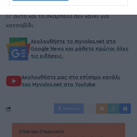
χρονική στιγμή.
Γι’ αυτό και το σκαρπέλο δεν κάνει για
κατσαβίδι.
Ακολουθήστε το myvolos.net στο
Google News και μάθετε πρώτοι όλες
τις ειδήσεις.
Ακολουθήστε μας στο επίσημο κανάλι
του Myvolos.net στο Youtube
Facebook