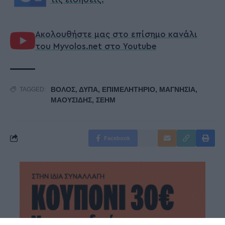
Ακολουθήστε μας στο επίσημο κανάλι
του Myvolos.net στο Youtube
ΒΟΛΟΣ
,
ΔΥΠΑ
,
ΕΠΙΜΕΛΗΤΗΡΙΟ
,
ΜΑΓΝΗΣΙΑ
,
TAGGED:
ΜΑΟΥΣΙΔΗΣ
,
ΣΕΗΜ
Facebook