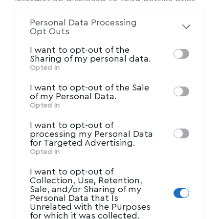
information disclosed to third parties prior
to your opt-out. You may separately opt-out
Personal Data Processing
of the further disclosure of your personal
Opt Outs
information by third parties on the IAB’s list
I want to opt-out of the
of downstream participants. This
Sharing of my personal data.
information may also be disclosed by us to
Opted In
IAB’s List of Downstream
third parties on the
I want to opt-out of the Sale
Participants
that may further disclose it to
of my Personal Data.
other third parties.
Opted In
I want to opt-out of
processing my Personal Data
for Targeted Advertising.
Opted In
I want to opt-out of
Collection, Use, Retention,
Sale, and/or Sharing of my
Personal Data that Is
Unrelated with the Purposes
for which it was collected.