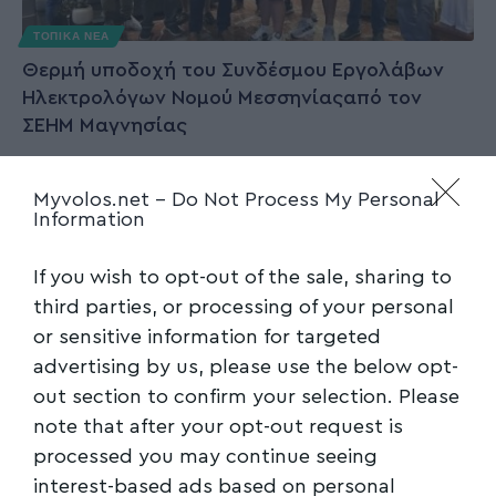
ΤΟΠΙΚΑ ΝΕΑ
Θερμή υποδοχή του Συνδέσμου Εργολάβων
Ηλεκτρολόγων Νομού Μεσσηνίαςαπό τον
ΣΕΗΜ Μαγνησίας
Ο Σύνδεσμος Εργοληπτών Ηλεκτρολόγων
Myvolos.net -
Do Not Process My Personal
Νομού Μαγνησίας (ΣΕΗΜ) είχε τη χαρά να
Information
υποδεχθεί
…
Newsroom
28/08/2025
If you wish to opt-out of the sale, sharing to
third parties, or processing of your personal
or sensitive information for targeted
advertising by us, please use the below opt-
out section to confirm your selection. Please
note that after your opt-out request is
processed you may continue seeing
interest-based ads based on personal