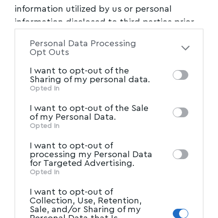
information utilized by us or personal
information disclosed to third parties prior
ΤΟΠΙΚΑ ΝΕΑ
to your opt-out. You may separately opt-out
Ο ΣΕΗΜ δίνει συμβουλές – προτείνει τρόπους
Personal Data Processing
of the further disclosure of your personal
εξοικονόμησης ενέργειας και δροσιάς το
Opt Outs
information by third parties on the IAB’s list
καλοκαίρι
I want to opt-out of the
of downstream participants. This
Sharing of my personal data.
Από τον Σύνδεσμο Εργοληπτών Ηλεκτρολόγων
information may also be disclosed by us to
Opted In
Μαγνησίας (ΣΕΗΜ) με Πρόεδρο τον κ. Σερ.
…
IAB’s List of Downstream
third parties on the
I want to opt-out of the Sale
Participants
Newsroom
that may further disclose it to
29/06/2025
of my Personal Data.
other third parties.
Opted In
I want to opt-out of
processing my Personal Data
for Targeted Advertising.
Opted In
I want to opt-out of
Collection, Use, Retention,
Sale, and/or Sharing of my