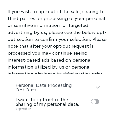
•
ΑΠΟΣΤΟΛΑΚΗΣ ΑΕ –
ARGO
WINE
•
ΑΓΡΟΤΙΚΟΣ
ΟΙΝΟΠΟΙΗΤΙΚΟΣ ΣΥΝΕΤΑΙΡΙΣΜΟΣ Ν. ΑΓΧΙΑΛΟΥ
If you wish to opt-out of the sale, sharing to
third parties, or processing of your personal
– «Η ΔΗΜΗΤΡΑ»
•
ΕΛΛΗΝΙΚΗ ΖΥΘΟΠΟΙΙΑ
or sensitive information for targeted
ΑΤΑΛΑΝΤΗΣ ΑΕ – ΕΖΑ
•
ΕΛΛΗΝΙΚΑ
advertising by us, please use the below opt-
ΓΑΛΑΚΤΟΚΟΜΕΙΑ ΑΕ – ΚΛΙΑΦΑ / ΔΟΥΜΠΙΑ
•
Σ.
out section to confirm your selection. Please
ΜΕΝΤΕΚΙΔΗΣ ΑΕ
note that after your opt-out request is
processed you may continue seeing
To MYVOLOS.NET είναι κι εφέτος
interest-based ads based on personal
Υποστηρικτής Επικοινωνίας.
information utilized by us or personal
information disclosed to third parties prior
Ακολουθήστε το myvolos.net στο
to your opt-out. You may separately opt-out
Google News και μάθετε πρώτοι όλες
Personal Data Processing
of the further disclosure of your personal
τις ειδήσεις.
Opt Outs
information by third parties on the IAB’s list
I want to opt-out of the
of downstream participants. This
Sharing of my personal data.
Ακολουθήστε μας στο επίσημο κανάλι
information may also be disclosed by us to
Opted In
του Myvolos.net στο Youtube