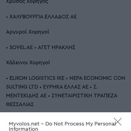
Χρυσός Χορηγός
•
ΧΑΛΥΒΟΥΡΓΙΑ ΕΛΛΑΔΟΣ ΑΕ
Αργυροί Χορηγοί
•
SOVEL
AE
•
ΑΓΕΤ ΗΡΑΚΛΗΣ
Χάλκινοι Χορηγοί
•
ELIKON
LOGISTICS
IKE
•
NEPA
ECONOMIC
CON
SULTING
LTD
•
ΕΥΡΗΚΑ ΕΛΛΑΣ ΑΕ
•
Σ.
ΜΕΝΤΕΚΙΔΗΣ ΑΕ
•
ΣΥΝΕΤΑΙΡΙΣΤΙΚΗ ΤΡΑΠΕΖΑ
ΘΕΣΣΑΛΙΑΣ
Χορηγοί Προϊόντων / Δεξίωσης
Myvolos.net -
Do Not Process My Personal
Information