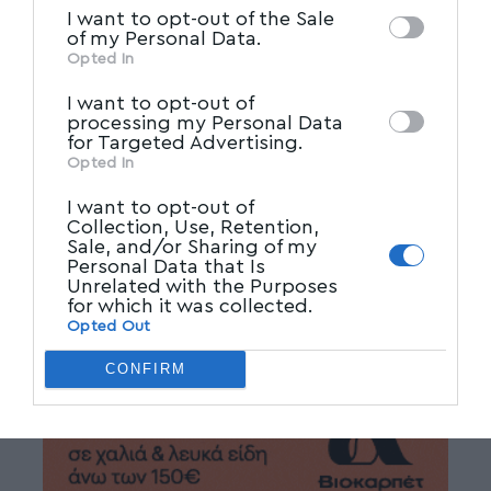
IAB’s List of Downstream
third parties on the
I want to opt-out of the Sale
Participants
that may further disclose it to
of my Personal Data.
other third parties.
Opted In
ΒΕΝΙΖΕΛΟΣ
,
ΒΟΛΟΣ
,
ΜΑΓΝΗΣΙΑ
,
TAGGED:
I want to opt-out of
ΣΥΝΔΕΣΜΟΣ_ΒΙΟΜΗΧΑΝΙΩΝ
processing my Personal Data
for Targeted Advertising.
Opted In
Facebook
I want to opt-out of
Collection, Use, Retention,
Sale, and/or Sharing of my
Personal Data that Is
Unrelated with the Purposes
for which it was collected.
Opted Out
CONFIRM