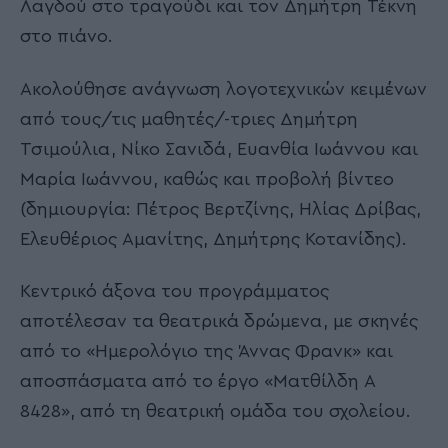
Λαγδού στο τραγούδι και τον Δημήτρη Τέκνη
στο πιάνο.
Ακολούθησε ανάγνωση λογοτεχνικών κειμένων
από τους/τις μαθητές/-τριες Δημήτρη
Τσιμούλια, Νίκο Σανιδά, Ευανθία Ιωάννου και
Μαρία Ιωάννου, καθώς και προβολή βίντεο
(δημιουργία: Πέτρος Βερτζίνης, Ηλίας Δρίβας,
Ελευθέριος Αμανίτης, Δημήτρης Κοτανίδης).
Κεντρικό άξονα του προγράμματος
αποτέλεσαν τα θεατρικά δρώμενα, με σκηνές
από το «Ημερολόγιο της Άννας Φρανκ» και
αποσπάσματα από το έργο «Ματθίλδη Α
8428», από τη θεατρική ομάδα του σχολείου.