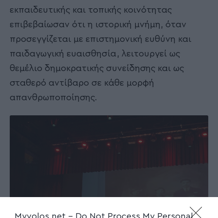
εκπαιδευτικής και τοπικής κοινότητας
επιβεβαίωσαν ότι η ιστορική μνήμη, όταν
προσεγγίζεται με επιστημονική ευθύνη και
παιδαγωγική ευαισθησία, λειτουργεί ως
θεμέλιο δημοκρατικής συνείδησης και ως
σταθερό αντίβαρο σε κάθε μορφή
απανθρωποποίησης.
Myvolos.net -
Do Not Process My Personal