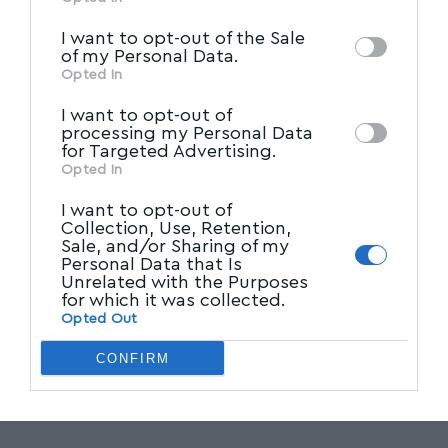
IAB’s List of Downstream
third parties on the
I want to opt-out of the Sale
Participants
that may further disclose it to
of my Personal Data.
other third parties.
Opted In
I want to opt-out of
processing my Personal Data
for Targeted Advertising.
Opted In
I want to opt-out of
Collection, Use, Retention,
Sale, and/or Sharing of my
Personal Data that Is
Unrelated with the Purposes
for which it was collected.
Opted Out
Ακολουθήστε το myvolos.net στο
CONFIRM
Google News και μάθετε πρώτοι όλες
τις ειδήσεις.