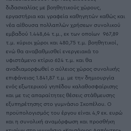
διδασκαλίας με βοηθητικούς χώρους,
εργαστήρια και γραφεία καθηγητών καθώς και
νέα αίθουσα πολλαπλών χρήσεων συνολικού
εμβαδού 1.448,64 τ.μ., εκ των οποίων 967,89
τ.μ. κύριοι χώροι και 480,75 τ.μ. βοηθητικοί,
ενώ θα αναβαθμισθεί ενεργειακά το
υφιστάμενο κτίριο 624 τ.μ. και θα
αναδιαμορφωθεί ο αύλειος χώρος συνολικής
επιφάνειας 1.841,87 τ.μ. με την δημιουργία
ενός εξωτερικού γηπέδου καλαθοσφαίρισης
και με τις απαραίτητες θέσεις στάθμευσης
εξυπηρέτησης στο γυμνάσιο Σκοπέλου. Ο
προϋπολογισμός του έργου είναι 4,9 εκ. ευρώ
και η συνολική αναμόρφωση και προσθήκη
κτιρίων στο γυμνάσιο «Καισάριος Δαπόντες»