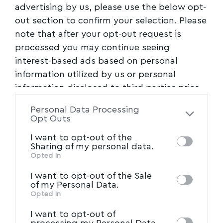
εξυπηρέτησης της νέας σχολικής δομής.
advertising by us, please use the below opt-
out section to confirm your selection. Please
Ακολουθήστε το myvolos.net στο
note that after your opt-out request is
Google News και μάθετε πρώτοι όλες
processed you may continue seeing
τις ειδήσεις.
interest-based ads based on personal
information utilized by us or personal
information disclosed to third parties prior
Ακολουθήστε μας στο επίσημο κανάλι
to your opt-out. You may separately opt-out
του Myvolos.net στο Youtube
Personal Data Processing
of the further disclosure of your personal
Opt Outs
information by third parties on the IAB’s list
I want to opt-out of the
of downstream participants. This
ΕΠΑΛ
,
ΖΕΤΤΑ_ΜΑΚΡΗ
,
ΜΑΓΝΗΣΙΑ
,
ΠΕΡΙΣΣΗΣ
,
TAGGED:
Sharing of my personal data.
information may also be disclosed by us to
ΣΚΟΠΕΛΟΣ
,
ΣΧΟΛΕΙΟ
Opted In
IAB’s List of Downstream
third parties on the
I want to opt-out of the Sale
Participants
that may further disclose it to
of my Personal Data.
Facebook
other third parties.
Opted In
I want to opt-out of
processing my Personal Data