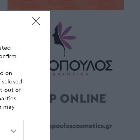
geted
confirm
s
ed on
disclosed
t-out of
parties
on may
third