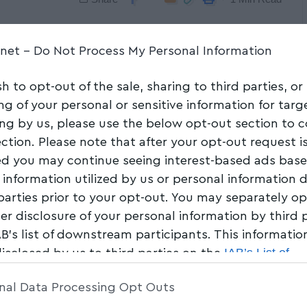
.net -
Do Not Process My Personal Information
sh to opt-out of the sale, sharing to third parties, or
ng of your personal or sensitive information for tar
ing by us, please use the below opt-out section to 
ection. Please note that after your opt-out request i
d you may continue seeing interest-based ads bas
 information utilized by us or personal information 
 parties prior to your opt-out. You may separately op
her disclosure of your personal information by third 
AB’s list of downstream participants. This informati
IAB’s List of
disclosed by us to third parties on the
am Participants
that may further disclose it to other 
nal Data Processing Opt Outs