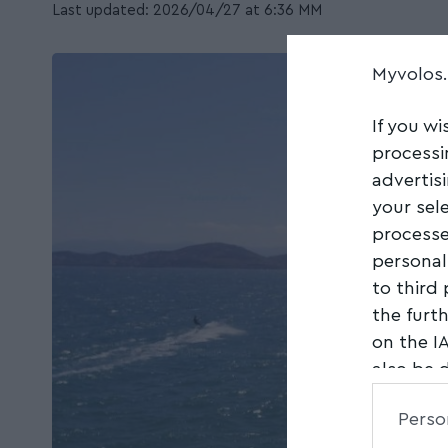
Last updated: 2026/04/27 at 6:36 ΜΜ
Myvolos
If you wi
processi
advertis
your sel
processe
personal
to third
the furt
on the I
also be 
Downstre
Perso
parties.