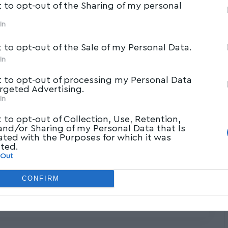
t to opt-out of the Sharing of my personal
In
t to opt-out of the Sale of my Personal Data.
In
 και αντιλαμβάνεσαι τον γαρμπή να δυναμώνει
t to opt-out of processing my Personal Data
ώσεις τον εξοπλισμό kitesurf στο αμάξι και να
argeted Advertising.
In
Άναυρο για απολαυστικές πτήσεις, άλματα και
t to opt-out of Collection, Use, Retention,
 and/or Sharing of my Personal Data that Is
ated with the Purposes for which it was
cted.
 Out
CONFIRM
le
Ακολουθήστε μας στο επίσημο κανάλι του
Myvolos.net στο Youtube