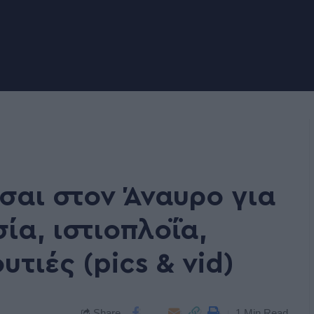
σαι στον Άναυρο για
ία, ιστιοπλοΐα,
τιές (pics & vid)
Share
1 Min Read