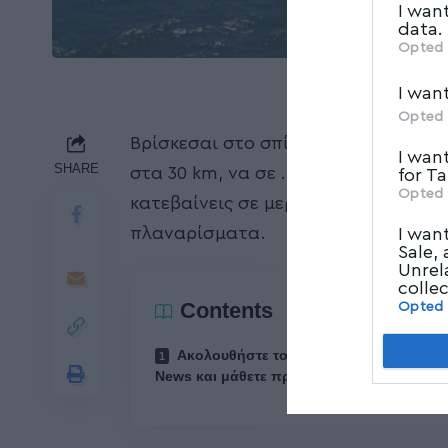
I wan
data.
Opted 
I wan
Opted 
Βρίσκεσαι στο σπίτι σου στον Βόλο
I wan
SHARE
στα 30 km, να σε …προκαλεί να φορτ
for T
Opted 
κατεβαίνεις σε μερικά λεπτά στον 
πλαναρίσματα.
I wan
Sale,
Unrel
colle
Contents
Opted
Ακολουθήστε το myvolos.net στο Goog
News και μάθετε πρώτοι όλες τις ειδήσεις.