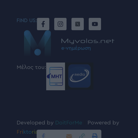
FIND US:
Μέλος του:
Developed by
DoitForMe
|
Powered by
Fri
kto
ria
.com