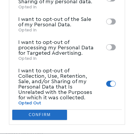
Sharing of my personal data.
information may also be disclosed by us to
συνένωση αστικών και αγροτικών πληθυσμών,
Opted In
IAB’s List of Downstream
third parties on the
(με διαφορετικής φύσεως προβλήματα,
I want to opt-out of the Sale
Participants
that may further disclose it to
of my Personal Data.
καθημερινότητα, νοοτροπία, αλλά και
other third parties.
Opted In
κοινωνικές αντιλήψεις), σε πλαδαρούς και
I want to opt-out of
δυσκίνητους υπερ-Δήμους, έχει αποτύχει
processing my Personal Data
παταγωδώς! Μπορεί το σύστημα να φέρει κατ’
for Targeted Advertising.
Opted In
ευφημισμόν το όνομα του αρχαίου
Καλλικράτη, ενός εκ των δυο αρχιτεκτόνων
I want to opt-out of
Collection, Use, Retention,
του Παρθενώνα, αλλά στην πράξη λειτουργεί
Sale, and/or Sharing of my
Personal Data that Is
ως «Κακοκράτης». Παράγει περισσότερα
Unrelated with the Purposes
προβλήματα απ΄ όσα οι εμπνευστές του
for which it was collected.
Opted Out
αφρόνως υπέθεταν ότι θα επέλυε, βάζοντας
αναγκαστικά τις τοπικές κοινωνίες σε…
CONFIRM
αυτοδιοικητικό «μίξερ», που όμως λειτουργεί
ελαττωματικά!