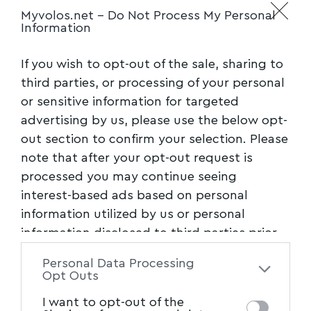
Myvolos.net -
Do Not Process My Personal
22 Δήμους, ακριβώς όσοι ήταν οι
Information
«Καποδιστριακοί».
Εμείς ως αυτοδιοικητικοί, παλαιότεροι και
If you wish to opt-out of the sale, sharing to
νεότεροι, έχουμε επανειλημμένα προτείνει: Τα
third parties, or processing of your personal
πρώην Συμβούλια Περιοχής να γίνουν Δήμοι,
or sensitive information for targeted
που σημαίνει ένδεκα ή δώδεκα Δήμοι στη
advertising by us, please use the below opt-
out section to confirm your selection. Please
Μαγνησία. Τώρα είναι οκτώ. Η διαφορά δεν
note that after your opt-out request is
είναι ποσοτική. Είναι όμως ποιοτική. Διότι, αν
processed you may continue seeing
αυτή η λύση εφαρμοσθεί, τότε προκύπτουν
interest-based ads based on personal
ευέλικτοι και λειτουργικοί Οργανισμοί
information utilized by us or personal
Τοπικής Αυτοδιοίκησης με πληθυσμιακή και
information disclosed to third parties prior
κοινωνική ομοιογένεια, αλλά και μεγαλύτερες
to your opt-out. You may separately opt-out
Personal Data Processing
δυνατότητες προγραμματισμού έργων και
of the further disclosure of your personal
Opt Outs
επίλυση των κοινών προβλημάτων.
information by third parties on the IAB’s list
I want to opt-out of the
Αντιθέτως, σήμερα, η αναγκαστική διοικητική
of downstream participants. This