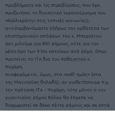
προβλήματα και τις στρεβλώσεις, που έχει
προξενήσει το διοικητικό τερατούργημα του
«Καλλικράτη» στις τοπικές κοινωνίες),
αντιλαμβανόμαστε πλήρως την ορθότητα των
επιστημονικών απόψεων του κ. Μπεριάτου.
Δεν μιλούμε για 800 Δήμους, ούτε για τον
μέσο όρο των 9.164 κατοίκων ανά Δήμο, όπως
προτείνει το ΙΤΑ δια του Καθηγητού κ.
Ψυχάρη.
Αναφερόμενοι, όμως, στα «καθ’ ημάς» (στα
της Μαγνησίας δηλαδή), αν υιοθετήσουμε π.χ.
την πρόταση ΙΤΑ – Ψυχάρη, τότε μόνον ο νυν
γιγαντιαίος Δήμος Βόλου θα έπρεπε να
διαχωριστεί σε δέκα πέντε Δήμους και σε επτά
οι υπόλοιποι. Ο Νομός Μαγνησίας έτσι θα είχε