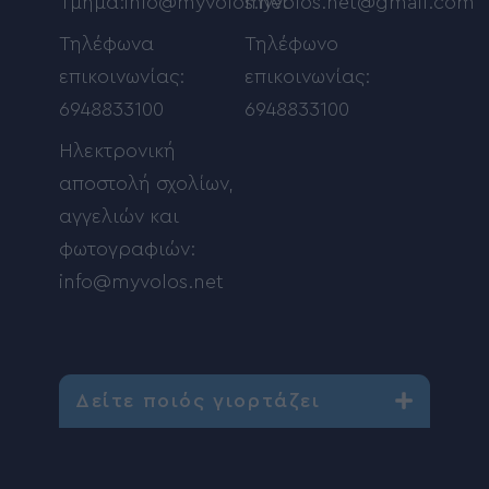
Τμήμα:info@myvolos.net
myvolos.net@gmail.com
Τηλέφωνα
Τηλέφωνο
επικοινωνίας:
επικοινωνίας:
6948833100
6948833100
Ηλεκτρονική
αποστολή σχολίων,
αγγελιών και
φωτογραφιών:
info@myvolos.net
Δείτε ποιός γιορτάζει