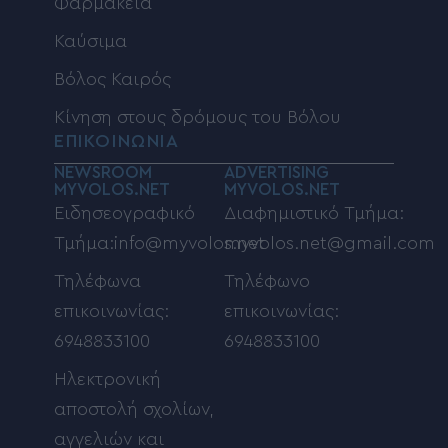
Φαρμακεία
Καύσιμα
Βόλος Καιρός
Κίνηση στους δρόμους του Βόλου
ΕΠΙΚΟΙΝΩΝΙΑ
NEWSROOM
ADVERTISING
MYVOLOS.NET
MYVOLOS.NET
Ειδησεογραφικό
Διαφημιστικό Τμήμα:
Τμήμα:info@myvolos.net
myvolos.net@gmail.com
Τηλέφωνα
Τηλέφωνο
επικοινωνίας:
επικοινωνίας:
6948833100
6948833100
Ηλεκτρονική
αποστολή σχολίων,
αγγελιών και