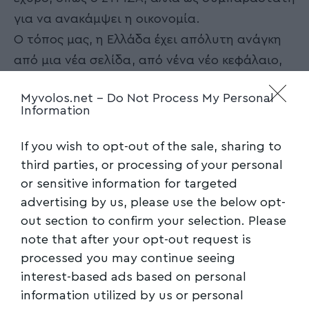
για να ανακάμψει η οικονομία.
Ο τόπος μας, η Ελλάδα έχει απόλυτη ανάγκη
από μια νέα σελίδα, από νένα νέο κεφάλαιο,
ελπιδοφόρο, παραγωγικό και δημιουργικό.
Myvolos.net -
Do Not Process My Personal
Και ο Κυριάκος Μητσοτάκης, ο επόμενος
Information
Πρωθυπουργός της χώρας, είναι ο πολιτικός
που θα μας οδηγήσει εκεί που πραγματικά
If you wish to opt-out of the sale, sharing to
αξίζουμε και μπορούμε.
third parties, or processing of your personal
or sensitive information for targeted
Ακολουθήστε το myvolos.net στο
advertising by us, please use the below opt-
Google News και μάθετε πρώτοι όλες
out section to confirm your selection. Please
τις ειδήσεις.
note that after your opt-out request is
processed you may continue seeing
interest-based ads based on personal
Ακολουθήστε μας στο επίσημο κανάλι
information utilized by us or personal
του Myvolos.net στο Youtube