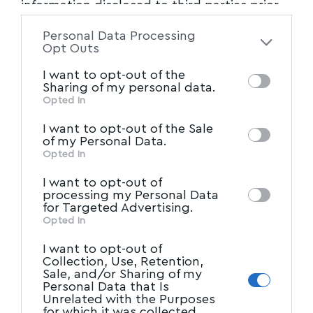
information disclosed to third parties prior
to your opt-out. You may separately opt-out
Personal Data Processing
of the further disclosure of your personal
Facebook
Opt Outs
information by third parties on the IAB’s list
I want to opt-out of the
of downstream participants. This
Sharing of my personal data.
information may also be disclosed by us to
Opted In
IAB’s List of Downstream
third parties on the
I want to opt-out of the Sale
Participants
that may further disclose it to
of my Personal Data.
other third parties.
Opted In
I want to opt-out of
processing my Personal Data
for Targeted Advertising.
Opted In
I want to opt-out of
Collection, Use, Retention,
Sale, and/or Sharing of my
Personal Data that Is
Unrelated with the Purposes
for which it was collected.