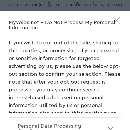
πρέπει να εκφράζεται σε κάθε περίπτωση που
κοινωνίες ή άτομα είναι στο στόχαστρο αυτής
της ληστρικής καπιταλιστικής πολιτικής.
Myvolos.net -
Do Not Process My Personal
Information
Δεν χαλαρώνουμε και δεν ξεΝΕΡΟνουμε.
If you wish to opt-out of the sale, sharing to
Ακολουθήστε το myvolos.net στο
third parties, or processing of your personal
Google News και μάθετε πρώτοι όλες
or sensitive information for targeted
τις ειδήσεις.
advertising by us, please use the below opt-
out section to confirm your selection. Please
Ακολουθήστε μας στο επίσημο κανάλι
note that after your opt-out request is
του Myvolos.net στο Youtube
processed you may continue seeing
interest-based ads based on personal
information utilized by us or personal
Facebook
information disclosed to third parties prior
to your opt-out. You may separately opt-out
Personal Data Processing
of the further disclosure of your personal