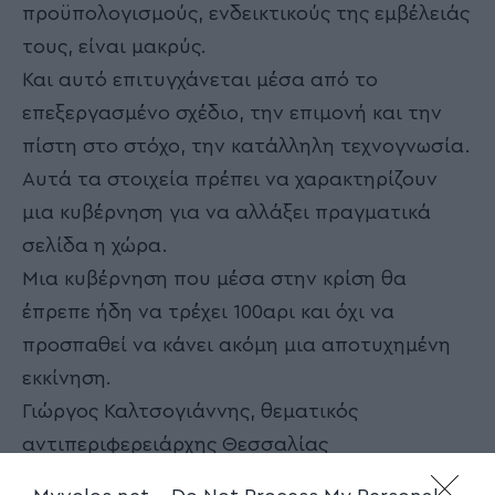
προϋπολογισμούς, ενδεικτικούς της εμβέλειάς
τους, είναι μακρύς.
Και αυτό επιτυγχάνεται μέσα από το
επεξεργασμένο σχέδιο, την επιμονή και την
πίστη στο στόχο, την κατάλληλη τεχνογνωσία.
Αυτά τα στοιχεία πρέπει να χαρακτηρίζουν
μια κυβέρνηση για να αλλάξει πραγματικά
σελίδα η χώρα.
Μια κυβέρνηση που μέσα στην κρίση θα
έπρεπε ήδη να τρέχει 100αρι και όχι να
προσπαθεί να κάνει ακόμη μια αποτυχημένη
εκκίνηση.
Γιώργος Καλτσογιάννης, θεματικός
αντιπεριφερειάρχης Θεσσαλίας