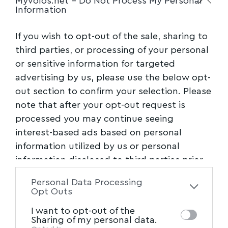
Myvolos.net -
Do Not Process My Personal
Ακολουθήστε το myvolos.net στο
Information
Google News και μάθετε πρώτοι όλες
τις ειδήσεις.
If you wish to opt-out of the sale, sharing to
third parties, or processing of your personal
or sensitive information for targeted
Ακολουθήστε μας στο επίσημο κανάλι
του Myvolos.net στο Youtube
advertising by us, please use the below opt-
out section to confirm your selection. Please
note that after your opt-out request is
Facebook
processed you may continue seeing
interest-based ads based on personal
information utilized by us or personal
information disclosed to third parties prior
to your opt-out. You may separately opt-out
Personal Data Processing
of the further disclosure of your personal
Opt Outs
information by third parties on the IAB’s list
I want to opt-out of the
of downstream participants. This
Sharing of my personal data.