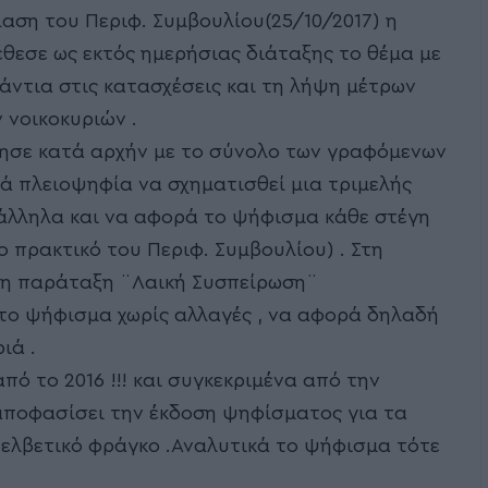
ίαση του Περιφ. Συμβουλίου(25/10/2017) η
θεσε ως εκτός ημερήσιας διάταξης το θέμα με
άντια στις κατασχέσεις και τη λήψη μέτρων
 νοικοκυριών .
ησε κατά αρχήν με το σύνολο των γραφόμενων
ά πλειοψηφία να σχηματισθεί μια τριμελής
άλληλα και να αφορά το ψήφισμα κάθε στέγη
ο πρακτικό του Περιφ. Συμβουλίου) . Στη
 η παράταξη ¨Λαική Συσπείρωση¨
 το ψήφισμα χωρίς αλλαγές , να αφορά δηλαδή
ιά .
πό το 2016 !!! και συγκεκριμένα από την
 αποφασίσει την έκδοση ψηφίσματος για τα
ε ελβετικό φράγκο .Αναλυτικά το ψήφισμα τότε