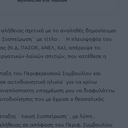
Myvolos.net στο Youtube
αλήθειας σχετικά με το αναληθές δημοσίευμα-
 Συσπείρωση¨ με τίτλο : ¨ Η πλειοψηφία του
ς (Ν.Δ, ΠΑΣΟΚ, ΑΝΕΛ, ΧΑ), απέρριψε το
εργατικών-λαϊκών σπιτιών, που κατέθεσε η
ταξη του Περιφερειακού Συμβουλίου και
σε αυτοδιοικητική ηλικία¨για να κρίνω
ι αναπόσπαστη υποχρέωση μου να διαφυλάττω
 αυτοδιοίκησης που με έχρισε ο θεσσαλικός
ταξης ¨Λαική Συσπείρωση¨, με λύπη ,
αλήθειας σε απόφαση του Περιφ. Συμβουλίου