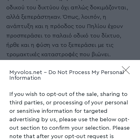
οδικού του δικτύου όχι απλώς δοκιμάζονται,
αλλά ξεπεράστηκαν. Όπως, λοιπόν, η
ανάπτυξη και η πρόοδος του Πηλίου έχουν
προσπεράσει το παλαιό οδικό του δίκτυο,
ήρθε και η φύση να το ξεπεράσει με τις
τρομακτικές καταστροφές που βιώνει.
Σήμερα, με τις υπεράνθρωπες προσπάθειες
Myvolos.net -
Do Not Process My Personal
όλων των εμπλεκόμενων τοπικών φορέων, οι
Information
καταστροφές προσπαθούν να
αντιμετωπιστούν με τους δυνατούς πόρους
If you wish to opt-out of the sale, sharing to
και τα όποια μέσα υπάρχουν στη διάθεσή
third parties, or processing of your personal
τους, ώστε να περιοριστούν οι αρνητικές
or sensitive information for targeted
advertising by us, please use the below opt-
επιπτώσεις και να αποκατασταθεί σταδιακά η
out section to confirm your selection. Please
κανονικότητα.
note that after your opt-out request is
Δύσκολο έργο. Το αύριο, όμως, απαιτεί να