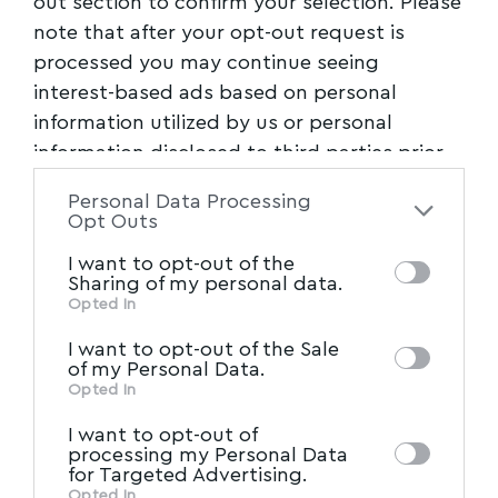
out section to confirm your selection. Please
note that after your opt-out request is
processed you may continue seeing
interest-based ads based on personal
information utilized by us or personal
information disclosed to third parties prior
to your opt-out. You may separately opt-out
Personal Data Processing
of the further disclosure of your personal
Opt Outs
information by third parties on the IAB’s list
I want to opt-out of the
of downstream participants. This
Sharing of my personal data.
information may also be disclosed by us to
Opted In
IAB’s List of Downstream
third parties on the
I want to opt-out of the Sale
Participants
that may further disclose it to
of my Personal Data.
other third parties.
Opted In
I want to opt-out of
processing my Personal Data
for Targeted Advertising.
Opted In