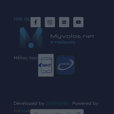
FIND US:
Μέλος του:
Developed by
DoitForMe
|
Powered by
Fri
kto
ria
.com