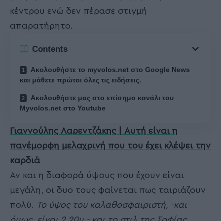
κέντρου ενώ δεν πέρασε στιγμή
απαρατήρητο.
Contents
Ακολουθήστε το myvolos.net στο Google News
και μάθετε πρώτοι όλες τις ειδήσεις.
Ακολουθήστε μας στο επίσημο κανάλι του
Myvolos.net στο Youtube
Γιαννούλης Λαρεντζάκης | Αυτή είναι η
πανέμορφη μελαχρινή που του έχει κλέψει την
καρδιά
Αν και η διαφορά ύψους που έχουν είναι
μεγάλη, οι δυο τους φαίνεται πως ταιριάζουν
πολύ.
Το ύψος του καλαθοσφαιριστή, -και
όμως, είναι 2,20μ.- και το στιλ της Σοφίας