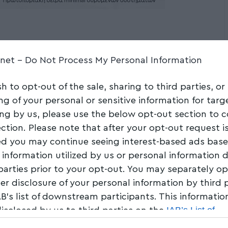
 Στην αποφοίτηση της
.net -
Do Not Process My Personal Information
ης – Το βίντεο που
sh to opt-out of the sale, sharing to third parties, or
ng of your personal or sensitive information for tar
ing by us, please use the below opt-out section to 
ection. Please note that after your opt-out request i
Share
1 Min Read
d you may continue seeing interest-based ads bas
 information utilized by us or personal information 
 parties prior to your opt-out. You may separately op
her disclosure of your personal information by third 
AB’s list of downstream participants. This informati
IAB’s List of
disclosed by us to third parties on the
am Participants
that may further disclose it to other 