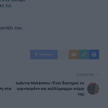
ες τις
κανάλι του
Facebook
ΕΠΌΜΕΝΟ
Ιωάννα Μαλέσκου : Έτσι διατηρεί το
ση στα
γυμνασμένο και καλλίγραμμο σώμα
της