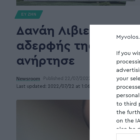
ΕΥ ΖΗΝ
Δανάη Λιβιεράτου :
Myvolos
αδερφής της, Νεφέλ
If you wi
ανήρτησε
processi
advertis
your sel
Newsroom
Published 22/07/2022
processe
Last updated: 2022/07/22 at 1:06 ΜΜ
personal
to third
the furt
on the I
also be 
Downstre