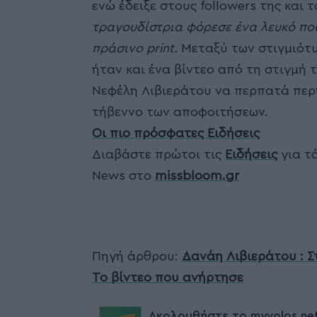
ενώ έδειξε στους followers της και τ
τραγουδίστρια φόρεσε ένα λευκό που
πράσινο print.
Μεταξύ των στιγμιότυ
ήταν και ένα βίντεο από τη στιγμή 
Νεφέλη Λιβιεράτου να περπατά περ
τήβεννο των αποφοιτήσεων.
Οι πιο πρόσφατες Ειδήσεις
Διαβάστε πρώτοι τις
Ειδήσεις
για τά
News στο
missbloom.gr
Πηγή άρθρου:
Δανάη Λιβιεράτου : Σ
Το βίντεο που ανήρτησε
Ακολουθήστε το myvolos.ne