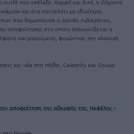
ο outfit που επέλεξε.
Κομψή και λιτή, η 20χρονη
κάμισο και ένα παντελόνι με ιδιαίτερο,
πων που δημοσίευσε η Δανάη Λιβιεράτου,
της αποφοίτησης στο οποίο απεικονίζεται η
ήφανη και χαρούμενη, φορώντας την κλασική
σεις και νέα στη Μόδα, Celebrity και Gossip
την αποφοίτηση της αδερφής της, Νεφέλης –
t στο Google