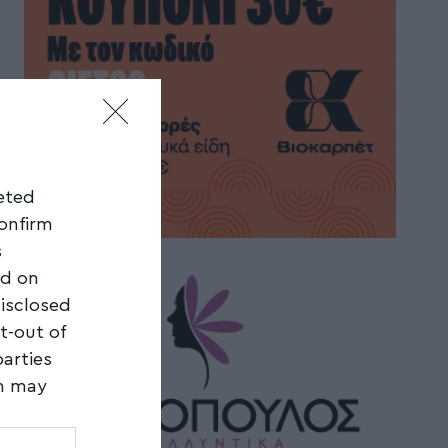
geted
confirm
s
ed on
disclosed
t-out of
parties
on may
third