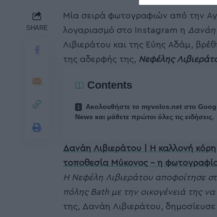
Μία σειρά φωτογραφιών από την Αγ
SHARE
λογαριασμό στο Instagram η
Δανάη 
Λιβιεράτου και της Εύης Αδάμ, βρέ
της αδερφής της,
Νεφέλης Λιβιεράτο
Contents
Ακολουθήστε το myvolos.net στο Goog
News και μάθετε πρώτοι όλες τις ειδήσεις.
Δανάη Λιβιεράτου | Η καλλονή κόρη
τοποθεσία Μύκονος – η φωτογραφία
Η Νεφέλη Λιβιεράτου αποφοίτησε στα
πόλης Bath με την οικογένειά της να
της, Δανάη Λιβιεράτου, δημοσίευσε