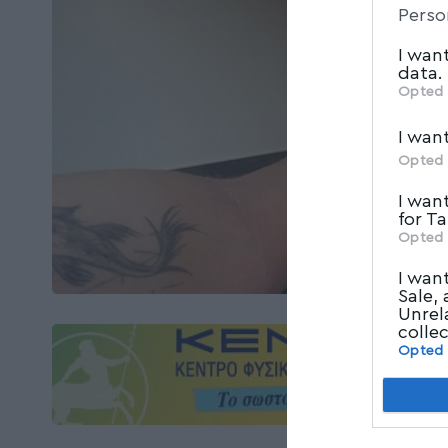
Perso
parties.
I wan
data.
Opted 
I wan
Opted 
I wan
for T
Opted 
I wan
Sale,
Unrel
colle
Opted