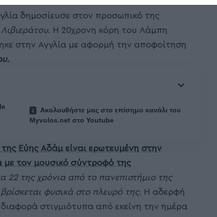
γλία δημοσίευσε στον προσωπικό της
Λιβιεράτου
. Η 20χρονη κόρη του Λάμπη
θηκε στην Αγγλία με αφορμή την αποφοίτηση
υ.
le
Ακολουθήστε μας στο επίσημο κανάλι του
Myvolos.net στο Youtube
 της Εύης Αδάμ είναι ερωτευμένη στην
 με τον μουσικό σύντροφό της
 22 της χρόνια από το πανεπιστήμιο της
 βρίσκεται φυσικά στο πλευρό της.
Η αδερφή
 διαφορά στιγμιότυπα από εκείνη την ημέρα