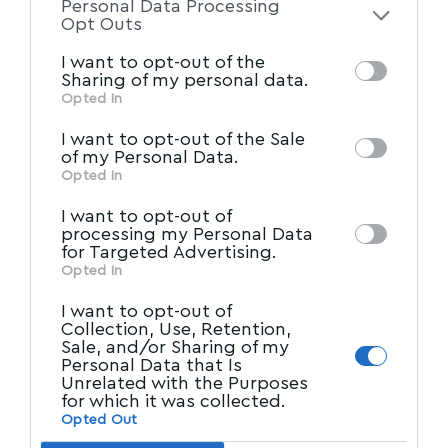
κρουσμάτων σε όλο το βόρειο ημισφαίριο είπε
Personal Data Processing
of the further disclosure of your personal
Opt Outs
η καθηγήτρια επιδημιολογίας και προληπτικής
information by third parties on the IAB’s list
I want to opt-out of the
ιατρικής, της Ιατρικής σχολής του ΕΚΠΑ,
of downstream participants. This
Sharing of my personal data.
εφιστώντας την προσοχή στα εξής σημεία:
information may also be disclosed by us to
Opted In
– η χρήση μάσκας μπορεί να μην επιβάλλεται
IAB’s List of Downstream
third parties on the
I want to opt-out of the Sale
Participants
that may further disclose it to
αλλά είναι πλεόν θέμα ατομικής ευθύνης
of my Personal Data.
other third parties.
Opted In
– άτομα 70 ετών και άνω να μην περιμένουν
τον Σεπτέμβριο για τέταρτη δόση
I want to opt-out of
processing my Personal Data
– άτομα με προβλήματα υγείας αλλά και
for Targeted Advertising.
εκείνοι που τα φροντίζουν να είναι ιδαίτερα
Opted In
προσεκτικά όπως και οι
I want to opt-out of
Collection, Use, Retention,
– ανεμβολίαστοι ή μερικώς εμβολιασμένοι
Sale, and/or Sharing of my
Πηγή:ΕΡΤ
Personal Data that Is
Unrelated with the Purposes
Οι πιο πρόσφατες Ειδήσεις
for which it was collected.
Opted Out
Διαβάστε πρώτοι τις Ειδήσεις για ό,τι