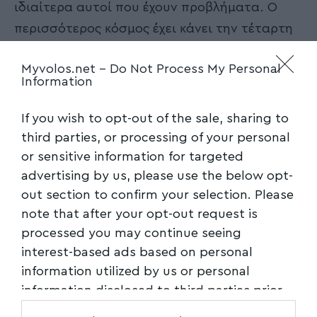
ιδιαίτερα αυτοί που έχουν προβλήματα. Ο
περισσότερος κόσμος έχει κάνει την τέταρτη
δόση, η οποία είναι διαθέσιμη ήδη για τους
Myvolos.net -
Do Not Process My Personal
πιο ευάλωτους εδώ και μήνες. Αλλά είναι
Information
σημαντικό επίσης να έχουμε μια φυσιολογική
ζωή” εξήγησε.
If you wish to opt-out of the sale, sharing to
Θ. Ψαλτοπούλου: Είμαστε σε περίοδο
third parties, or processing of your personal
ατομικής ευθύνης
or sensitive information for targeted
Να μην περιμένουν τον Σεπτέμβρη για να
advertising by us, please use the below opt-
εμβολιαστούν όσοι είναι άνω των 80 ετών,
out section to confirm your selection. Please
συνιστά η Θεοδώρα Ψαλτοπούλου μιλώντας
note that after your opt-out request is
processed you may continue seeing
για πανευρωπαϊκή οδηγία, ενώ όπως λέει,
interest-based ads based on personal
διανύουμε περίοδο ατομικής ευθύνης αντί
information utilized by us or personal
υποχρεωτικότητας.
information disclosed to third parties prior
Tον Σεπτέμβριο αναμένεται αύξηση
to your opt-out. You may separately opt-out