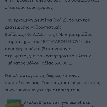
4. Η προσευχή υπέρ αυτών που δοκιμάζονται
σ' αυτούς τους χώρους
Την ερχόμενη Δευτέρα (19/12), το Κέντρο
Διαχείρισης Ανθρωπιστικής
Βοήθειας (ΚΕ.Δ.Α.Β.) της Ι.Μ. Δημητριάδος
-παράρτημα του "ΕΣΤΑΥΑΡΩΜΕΝΟΥ"- θα
προσφέρει πέντε (5) καινούργια
στρώματα, για τα κρατητήρια του Αστυν.
Τμήματος Βόλου, αξίας 530,00 Ε.
Και όλ' αυτά, με τις δωρεές κάποιων
συμπολιτών μας. Τους ευχαριστούμε και τους
ευγνωμονούμε για την στήριξή τους.
Ακολουθήστε το myvolos.net στο