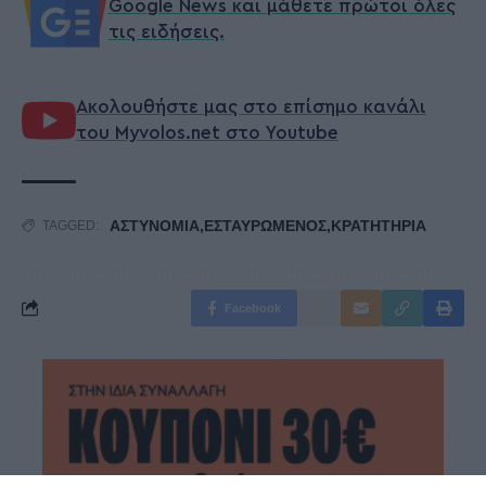
Google News και μάθετε πρώτοι όλες
τις ειδήσεις.
Ακολουθήστε μας στο επίσημο κανάλι
του Myvolos.net στο Youtube
ΑΣΤΥΝΟΜΙΑ,ΕΣΤΑΥΡΩΜΕΝΟΣ,ΚΡΑΤΗΤΗΡΙΑ
TAGGED:
Facebook