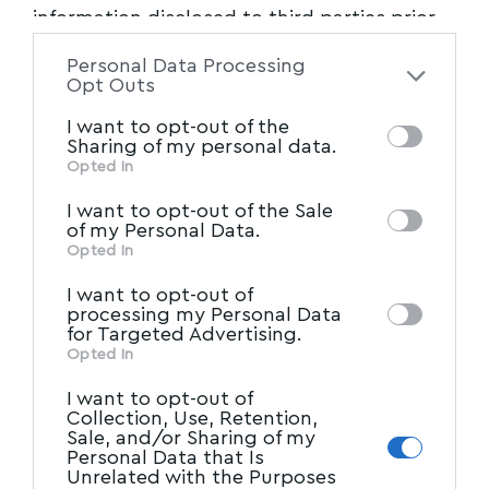
information disclosed to third parties prior
to your opt-out. You may separately opt-out
Personal Data Processing
of the further disclosure of your personal
Opt Outs
information by third parties on the IAB’s list
I want to opt-out of the
of downstream participants. This
Sharing of my personal data.
information may also be disclosed by us to
Opted In
IAB’s List of Downstream
third parties on the
I want to opt-out of the Sale
Participants
that may further disclose it to
of my Personal Data.
other third parties.
Opted In
I want to opt-out of
processing my Personal Data
for Targeted Advertising.
Opted In
I want to opt-out of
Collection, Use, Retention,
Sale, and/or Sharing of my
Personal Data that Is
Unrelated with the Purposes