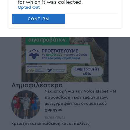
for which it was collected.
Opted Out
CONFIRM
Δημοφιλέστερα
Νέα εποχή για την Volos Elabet – H
παρουσίαση νέων εμφανίσεων,
μετεγγραφών και ονομαστικού
χορηγού
10/08/2026
Χρειάζονται εκπαίδευση και οι πολίτες