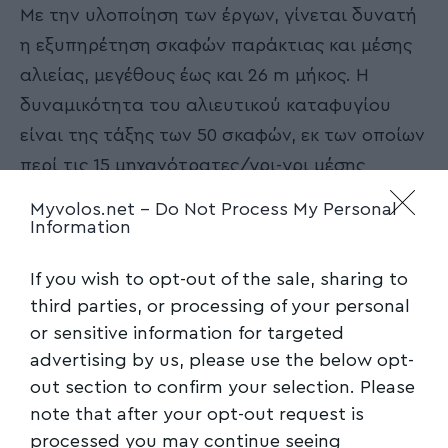
Με την υλοποίηση των έργων, γίνεται δυνατή
η εξυπηρέτηση σκαφών παράκτιας και μέσης
αλιείας, μεγέθους έως και 26 m μήκος. Η
δυναμικότητα του αλιευτικού καταφυγίου
είναι της τάξης των 50 σκαφών, εκ των οποίων
περί τις 15 μηχανότρατες/γρι-γρι μέσης
αλιείας και 35 αλιευτικά σκάφη παράκτιας
Myvolos.net -
Do Not Process My Personal
αλιείας.
Information
If you wish to opt-out of the sale, sharing to
third parties, or processing of your personal
Ακολουθήστε το myvolos.net στο
or sensitive information for targeted
Google News και μάθετε πρώτοι όλες
advertising by us, please use the below opt-
τις ειδήσεις.
out section to confirm your selection. Please
note that after your opt-out request is
processed you may continue seeing
Ακολουθήστε μας στο επίσημο κανάλι