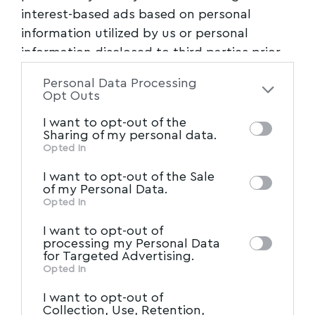
interest-based ads based on personal
του Myvolos.net στο Youtube
information utilized by us or personal
information disclosed to third parties prior
to your opt-out. You may separately opt-out
ΠΕΡΙΦΕΡΕΙΑ_ΘΕΣΣΑΛΙΑΣ,ΠΛΑΤΑΝΙΑΣ,ΝΟΤΙΟ_ΠΗΛΙ
TAGGED:
Personal Data Processing
of the further disclosure of your personal
Opt Outs
information by third parties on the IAB’s list
I want to opt-out of the
of downstream participants. This
Facebook
Sharing of my personal data.
information may also be disclosed by us to
Opted In
IAB’s List of Downstream
third parties on the
I want to opt-out of the Sale
Participants
that may further disclose it to
of my Personal Data.
other third parties.
Opted In
I want to opt-out of
processing my Personal Data
for Targeted Advertising.
Opted In
I want to opt-out of
Collection, Use, Retention,