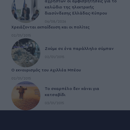
αχρήστων οι αμφισβητήσεις για το
καλώδιο της ηλεκτρικής
διασύνδεσης Ελλάδας-Κύπρου
06/08/2026
Χρειάζονται εκπαίδευση και οι πολίτες
02/01/2015
Ζούμε σε ένα παράλληλο σύμπαν
02/01/2015
Ο εκνευρισμός του Αχιλλέα Μπέου
02/01/2015
To σκαρπέλο δεν κάνει για
κατσαβίδι
03/01/2015