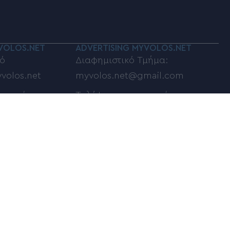
VOLOS.NET
ADVERTISING MYVOLOS.NET
ό
Διαφημιστικό Τμήμα:
volos.net
myvolos.net@gmail.com
οινωνίας:
Τηλέφωνο επικοινωνίας:
6948833100
ποστολή σχολίων,
φωτογραφιών:
net