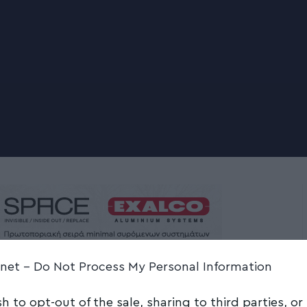
.net -
Do Not Process My Personal Information
ίκτυο ύδρευσης της
sh to opt-out of the sale, sharing to third parties, or