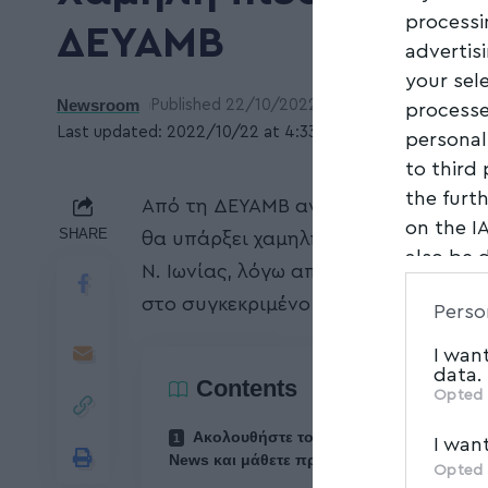
processi
ΔΕΥΑΜΒ
advertis
your sel
Newsroom
Published 22/10/2022
processe
Last updated: 2022/10/22 at 4:33 ΜΜ
personal
to third
the furt
Από τη ΔΕΥΑΜΒ ανακοινώθηκε ότι σή
on the I
SHARE
θα υπάρξει χαμηλή πίεση υδατος στ
also be 
Ν. Ιωνίας, λόγω απαραίτητων τεχνι
Downstre
στο συγκεκριμένο δίκτυο.
Perso
parties.
I wan
data.
Contents
Opted 
Ακολουθήστε το myvolos.net στο Goog
I wan
News και μάθετε πρώτοι όλες τις ειδήσεις.
Opted 