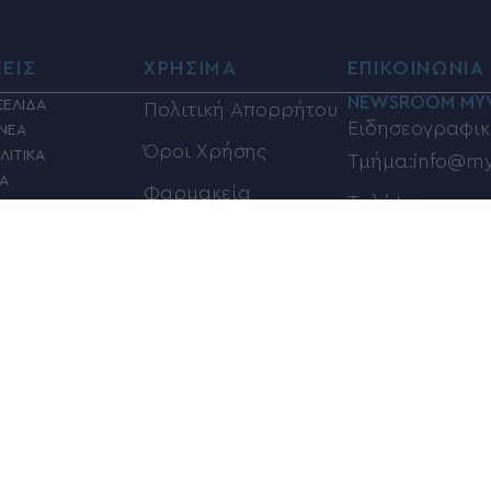
ΣΕΙΣ
ΧΡΗΣΙΜΑ
ΕΠΙΚΟΙΝΩΝΙΑ
NEWSROOM MY
ΣΕΛΙΔΑ
Πολιτική Απορρήτου
Ειδησεογραφικ
 ΝΕΑ
Όροι Χρήσης
ΛΙΤΙΚΑ
Τμήμα:info@my
ΙΑ
Φαρμακεία
Τηλέφωνα επικ
Η
ΦΗ
Καύσιμα
6948833100
ΣΜΟΣ
Βόλος Καιρός
Ηλεκτρονική α
ΚΑ
αγγελιών και 
Κίνηση στους
Σ
info@myvolos.
δρόμους του Βόλου
ORIAL
ΜΗ – ΤΕΧΝΟΛΟΓΙΑ
ΠΟΥ