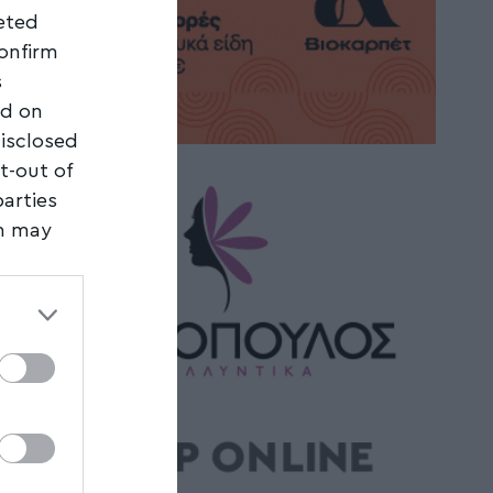
geted
confirm
s
ed on
disclosed
t-out of
parties
on may
third