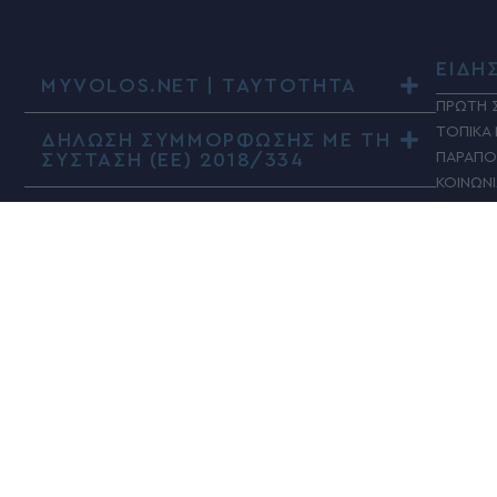
ΕΙΔΗ
MYVOLOS.NET | ΤΑΥΤΟΤΗΤΑ
ΠΡΩΤΗ 
ΤΟΠΙΚΑ
ΔΗΛΩΣΗ ΣΥΜΜΟΡΦΩΣΗΣ ΜΕ ΤΗ
ΣΥΣΤΑΣΗ (ΕΕ) 2018/334
ΠΑΡΑΠΟ
ΚΟΙΝΩΝ
ΠΟΛΙΤΙΚ
ΤΑΔΕ Ε
ΠΟΛΙΤΙ
ΥΓΕΙΑ
ΑΘΛΗΤΙ
ΚΟΣΜΟ
ADVERT
ΕΠΙΣΤΗ
ΓΥΝΑΙΚΑ
MY ΑΛΕ