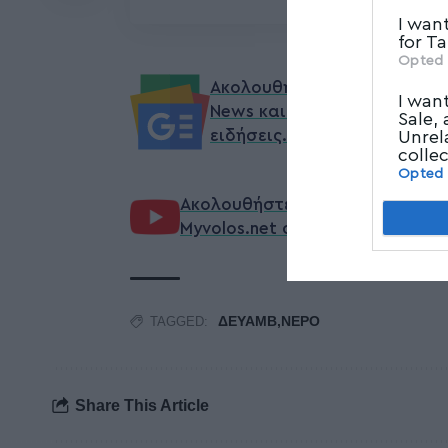
I wan
for T
Opted 
Ακολουθήστε το myvolos.ne
I wan
News και μάθετε πρώτοι όλ
Sale,
ειδήσεις.
Unrel
colle
Opted
Ακολουθήστε μας στο επίσημο 
Myvolos.net στο Youtube
ΔΕΥΑΜΒ,ΝΕΡΟ
TAGGED:
Share This Article