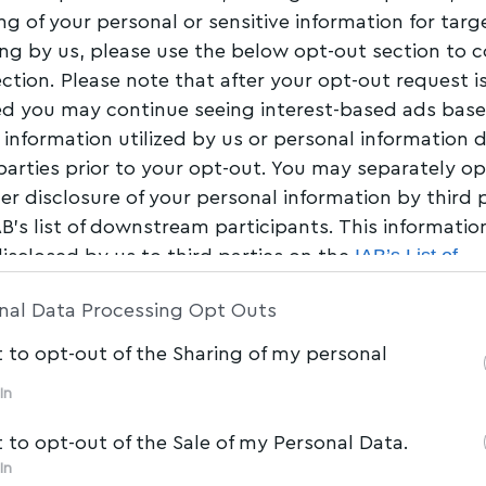
ng of your personal or sensitive information for tar
ing by us, please use the below opt-out section to 
ection. Please note that after your opt-out request i
d you may continue seeing interest-based ads bas
Share
0 Min Read
 information utilized by us or personal information 
 parties prior to your opt-out. You may separately op
her disclosure of your personal information by third 
μερα Σάββατο 22/10 και αύριο Κυριακή 23/10
AB’s list of downstream participants. This informati
ο ενιαίο πολεοδομικό συγκρότημα Βόλου και
IAB’s List of
disclosed by us to third parties on the
κών επεμβάσεων στις δεξαμενές που αφορούν
am Participants
that may further disclose it to other 
nal Data Processing Opt Outs
t to opt-out of the Sharing of my personal
In
le
t to opt-out of the Sale of my Personal Data.
Ακολουθήστε μας στο επίσημο κανάλι του
Myvolos.net στο Youtube
In