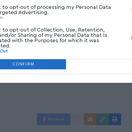
t to opt-out of processing my Personal Data
argeted Advertising.
In
t στο Google
t to opt-out of Collection, Use, Retention,
ες τις
 and/or Sharing of my Personal Data that Is
ated with the Purposes for which it was
cted.
 Out
κανάλι του
CONFIRM
Facebook