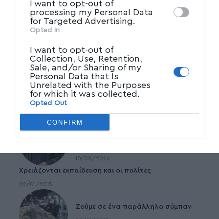
I want to opt-out of
processing my Personal Data
for Targeted Advertising.
Opted In
I want to opt-out of
Collection, Use, Retention,
Sale, and/or Sharing of my
Personal Data that Is
Unrelated with the Purposes
for which it was collected.
Opted Out
Δημοφιλέστερα
CONFIRM
Έφυγε από τη ζωή σε ηλικία 74 ετών
ο σπουδαίος ηθοποιός Νίκος
Καλογερόπουλος
10/08/2026
Χρειάζονται εκπαίδευση και οι πολίτες
02/01/2015
Ζούμε σε ένα παράλληλο σύμπαν