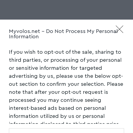
Myvolos.net -
Do Not Process My Personal
Information
Ακολουθήστε το myvolos.net στο
Google News και μάθετε πρώτοι όλες
If you wish to opt-out of the sale, sharing to
τις ειδήσεις.
third parties, or processing of your personal
or sensitive information for targeted
Ακολουθήστε μας στο επίσημο κανάλι
advertising by us, please use the below opt-
του Myvolos.net στο Youtube
out section to confirm your selection. Please
note that after your opt-out request is
processed you may continue seeing
ΑΛΟΝΝΗΣΟΣ
,
ΠΕΡΙΦΕΡΕΙΑ ΘΕΣΣΑΛΙΑΣ
TAGGED:
interest-based ads based on personal
information utilized by us or personal
information disclosed to third parties prior
Facebook
to your opt-out. You may separately opt-out