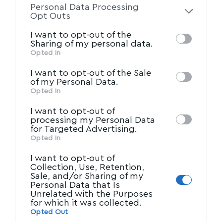
Personal Data Processing
of the further disclosure of your personal
Opt Outs
information by third parties on the IAB’s list
I want to opt-out of the
of downstream participants. This
Sharing of my personal data.
information may also be disclosed by us to
Opted In
IAB’s List of Downstream
third parties on the
I want to opt-out of the Sale
Participants
that may further disclose it to
of my Personal Data.
other third parties.
Opted In
I want to opt-out of
processing my Personal Data
for Targeted Advertising.
Opted In
I want to opt-out of
Collection, Use, Retention,
Sale, and/or Sharing of my
Personal Data that Is
Unrelated with the Purposes
for which it was collected.
Opted Out