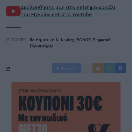
Ακολουθήστε μας στο επίσημο κανάλι
του Myvolos.net στο Youtube
5ο Δημοτικό Ν. Ιωνίας
,
ΒΟΛΟΣ
,
Ψηφιακό
TAGGED:
Πλανητάριο
Facebook