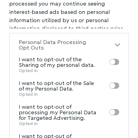
processed you may continue seeing
interest-based ads based on personal
information utilized by us or personal
information disclosed to third parties prior
to your opt-out. You may separately opt-out
Personal Data Processing
of the further disclosure of your personal
Opt Outs
information by third parties on the IAB’s list
I want to opt-out of the
of downstream participants. This
Sharing of my personal data.
information may also be disclosed by us to
Opted In
IAB’s List of Downstream
third parties on the
I want to opt-out of the Sale
Participants
that may further disclose it to
of my Personal Data.
other third parties.
Opted In
I want to opt-out of
processing my Personal Data
for Targeted Advertising.
Opted In
I want to opt-out of