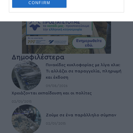
CONFIRM
Δημοφιλέστερα
Πινακίδες κυκλοφορίας με λίγα κλικ:
Τι αλλάζει σε παραγγελία, πληρωμή
και έκδοση
09/08/2026
Χρειάζονται εκπαίδευση και οι πολίτες
02/01/2015
Ζούμε σε ένα παράλληλο σύμπαν
02/01/2015