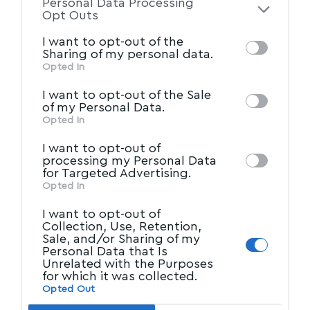
Personal Data Processing
of the further disclosure of your personal
Opt Outs
information by third parties on the IAB’s list
I want to opt-out of the
of downstream participants. This
Sharing of my personal data.
information may also be disclosed by us to
Opted In
IAB’s List of Downstream
third parties on the
I want to opt-out of the Sale
Participants
that may further disclose it to
of my Personal Data.
other third parties.
Opted In
I want to opt-out of
processing my Personal Data
for Targeted Advertising.
Opted In
I want to opt-out of
Collection, Use, Retention,
Sale, and/or Sharing of my
Personal Data that Is
Unrelated with the Purposes
for which it was collected.
Opted Out