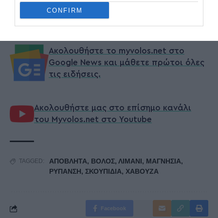
CONFIRM
2025_Ενημέρωση ΛΙΜΑΝΙ
Λήψη
Ακολουθήστε το myvolos.net στο
Google News και μάθετε πρώτοι όλες
τις ειδήσεις.
Ακολουθήστε μας στο επίσημο κανάλι
του Myvolos.net στο Youtube
ΑΠΟΒΛΗΤΑ
,
ΒΟΛΟΣ
,
ΛΙΜΑΝΙ
,
ΜΑΓΝΗΣΙΑ
,
TAGGED:
ΡΥΠΑΝΣΗ
,
ΣΚΟΥΠΙΔΙΑ
,
ΧΑΒΟΥΖΑ
Facebook