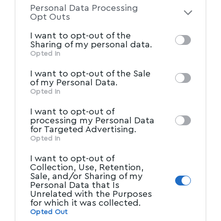
του ζτήματος, προκειμένου να υπάρξει ο
Personal Data Processing
of the further disclosure of your personal
Opt Outs
καλύτερος δυνατόν συντονισμός ενεργειών
information by third parties on the IAB’s list
και να δρομολογηθούν οι βέλτιστες λύσεις
I want to opt-out of the
of downstream participants. This
Sharing of my personal data.
αντιμετώπισης αυτού.
information may also be disclosed by us to
Opted In
IAB’s List of Downstream
third parties on the
I want to opt-out of the Sale
Η συνάντηση έχει προγραμματιστεί για την
Participants
that may further disclose it to
of my Personal Data.
Παρασκευή 20 Ιουνίου 2025 και ώρα 12μ.μ. στα
other third parties.
Opted In
Γραφεία διοίκησης του Οργανισμού Λιμένος
I want to opt-out of
Βόλου, έχουν δε προσκληθεί να παραστούν σ΄
processing my Personal Data
for Targeted Advertising.
αυτή όλοι οι εμπλεκόμενοι φορείς (Κεντρικό
Opted In
Λιμεναρχείο Βόλου, ΕΕΣΥΠ – πρώην ΤΑΙΠΕΔ,
I want to opt-out of
Περιφέρεια Θεσσαλίας, Δήμος Βόλου, αρμόδια
Collection, Use, Retention,
Sale, and/or Sharing of my
υπηρεσία Υπουργείου Ναυτιλίας, ΦΟΔΣΑ
Personal Data that Is
Περιφέρειας Θεσσαλίας, ΕΥΔΕ Θεσσαλίας,
Unrelated with the Purposes
for which it was collected.
ΤΕΚΑΛ Α.Ε.)
Opted Out