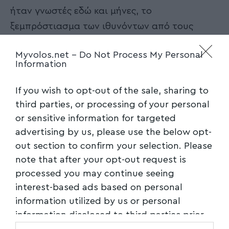
ήταν γνωστές εδώ και μήνες, το
ξεμπρόστιασμα των ιθυνόντων από τους
Επιθεωρητές Περιβάλλοντος, προκαλεί ήδη
Myvolos.net -
Do Not Process My Personal
την πρώτη σύσκεψη που συγκαλεί η ΟΛΒ ΑΕ
Information
την προσεχή Παρασκευή.
If you wish to opt-out of the sale, sharing to
Αναφέρει σχετική ανακοίνωση:
third parties, or processing of your personal
or sensitive information for targeted
Σε συνέχεια του συνημμένου εγγράφου του
advertising by us, please use the below opt-
Σώματος Επιθεωρητών Βορείου Ελλάδας,
out section to confirm your selection. Please
σχετικά με την ύπαρξη αποβλήτων σε τμήμα
note that after your opt-out request is
του θαλάσσιου πυθμένα του Λιμένα Βόλου, με
processed you may continue seeing
interest-based ads based on personal
πρωτοβουλία του Οργανισμού Λιμένος Βόλου,
information utilized by us or personal
συγκαλείται άμεσα συνάντηση εκπροσώπων
information disclosed to third parties prior
φορέων, ώστε να αναδειχθούν όλες οι πτυχές
to your opt-out. You may separately opt-out