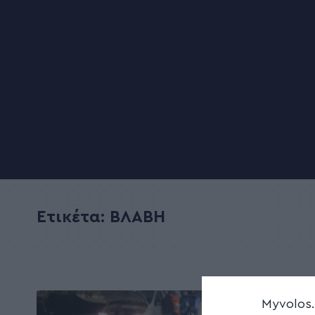
Ετικέτα:
ΒΛΑΒΗ
Myvolos