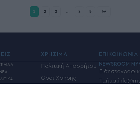
1
2
3
…
8
9
ΣΕΙΣ
ΧΡΗΣΙΜΑ
ΕΠΙΚΟΙΝΩΝΙΑ
NEWSROOM MY
ΣΕΛΙΔΑ
Πολιτική Απορρήτου
Ειδησεογραφικ
 ΝΕΑ
Όροι Χρήσης
ΛΙΤΙΚΑ
Τμήμα:info@my
ΙΑ
Φαρμακεία
Τηλέφωνα επικ
Η
ΦΗ
Καύσιμα
6948833100
ΣΜΟΣ
Βόλος Καιρός
Ηλεκτρονική α
ΚΑ
αγγελιών και 
Κίνηση στους
Σ
info@myvolos.
δρόμους του Βόλου
ORIAL