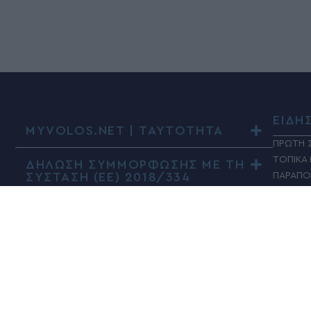
ΕΙΔΗ
MYVOLOS.NET | ΤΑΥΤΟΤΗΤΑ
ΠΡΩΤΗ 
ΤΟΠΙΚΑ
ΔΗΛΩΣΗ ΣΥΜΜΟΡΦΩΣΗΣ ΜΕ ΤΗ
ΣΥΣΤΑΣΗ (ΕΕ) 2018/334
ΠΑΡΑΠΟ
ΚΟΙΝΩΝ
ΠΟΛΙΤΙΚ
ΤΑΔΕ Ε
ΠΟΛΙΤΙ
ΥΓΕΙΑ
ΑΘΛΗΤΙ
ΚΟΣΜΟ
ADVERT