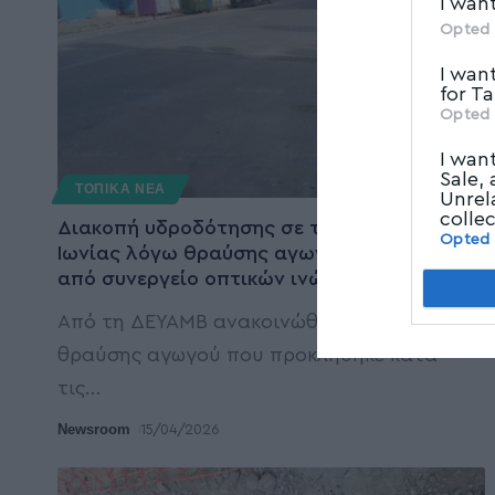
I wan
Opted 
I wan
for T
Opted 
I wan
Sale,
ΤΟΠΙΚΑ ΝΕΑ
Unrel
colle
Διακοπή υδροδότησης σε τμήμα της Νέας
Opted
Ιωνίας λόγω θραύσης αγωγού ύδρευσης
από συνεργείο οπτικών ινών
Από τη ΔΕΥΑΜΒ ανακοινώθηκε ότι λόγω
θραύσης αγωγού που προκλήθηκε κατά
τις
…
Newsroom
15/04/2026