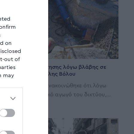
geted
confirm
s
ed on
disclosed
ΤΟΠΙΚΑ ΝΕΑ
t-out of
Διακοπή υδροδότησης λόγω βλάβης σε
parties
τμήμα της Νεάπολης Βόλου
on may
Από τη ΔΕΥΑΜΒ ανακοινώθηκε ότι λόγω
third
βλάβης σε κεντρικό αγωγό του δικτύου,
…
Newsroom
28/05/2026