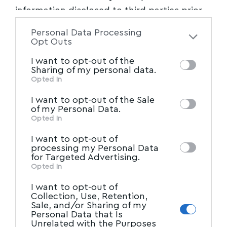
information disclosed to third parties prior
to your opt-out. You may separately opt-out
Personal Data Processing
of the further disclosure of your personal
Opt Outs
information by third parties on the IAB’s list
I want to opt-out of the
of downstream participants. This
Sharing of my personal data.
information may also be disclosed by us to
Opted In
IAB’s List of Downstream
third parties on the
I want to opt-out of the Sale
Participants
that may further disclose it to
of my Personal Data.
other third parties.
Opted In
I want to opt-out of
processing my Personal Data
for Targeted Advertising.
Opted In
I want to opt-out of
Collection, Use, Retention,
Sale, and/or Sharing of my
Personal Data that Is
Unrelated with the Purposes