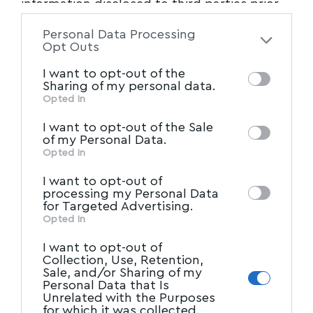
information disclosed to third parties prior
to your opt-out. You may separately opt-out
Personal Data Processing
of the further disclosure of your personal
Opt Outs
information by third parties on the IAB’s list
I want to opt-out of the
of downstream participants. This
Sharing of my personal data.
information may also be disclosed by us to
Opted In
IAB’s List of Downstream
third parties on the
I want to opt-out of the Sale
Participants
that may further disclose it to
of my Personal Data.
other third parties.
Opted In
I want to opt-out of
processing my Personal Data
for Targeted Advertising.
Opted In
I want to opt-out of
Collection, Use, Retention,
Sale, and/or Sharing of my
Personal Data that Is
Unrelated with the Purposes
for which it was collected.