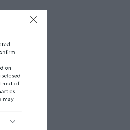
geted
confirm
s
ed on
disclosed
t-out of
parties
on may
third