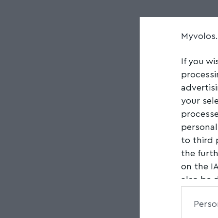
Myvolos
If you wi
processi
advertis
your sel
processe
personal
to third
the furt
on the I
also be 
Downstre
Perso
parties.