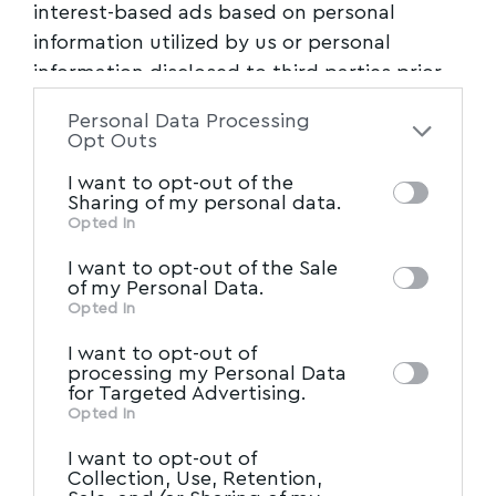
interest-based ads based on personal
information utilized by us or personal
information disclosed to third parties prior
to your opt-out. You may separately opt-out
Personal Data Processing
of the further disclosure of your personal
Opt Outs
information by third parties on the IAB’s list
I want to opt-out of the
of downstream participants. This
Sharing of my personal data.
information may also be disclosed by us to
Opted In
IAB’s List of Downstream
third parties on the
I want to opt-out of the Sale
Participants
that may further disclose it to
of my Personal Data.
other third parties.
Opted In
I want to opt-out of
processing my Personal Data
for Targeted Advertising.
Opted In
I want to opt-out of
Collection, Use, Retention,