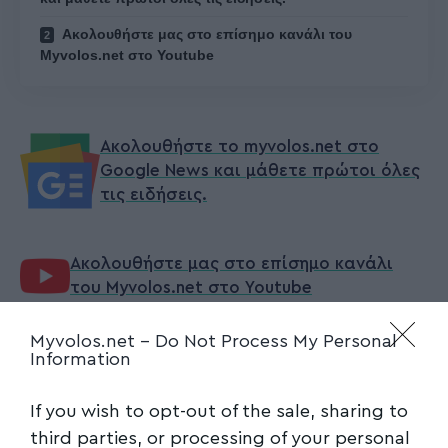
Ακολουθήστε μας στο επίσημο κανάλι του
Myvolos.net στο Youtube
Ακολουθήστε το myvolos.net στο
Google News και μάθετε πρώτοι όλες
τις ειδήσεις.
Ακολουθήστε μας στο επίσημο κανάλι
του Myvolos.net στο Youtube
Myvolos.net -
Do Not Process My Personal
Information
ΕΥΛΟΓΙΑ
,
ΚΤΗΝΟΤΡΟΦΟΙ
,
Μαγνησία
TAGGED:
If you wish to opt-out of the sale, sharing to
third parties, or processing of your personal