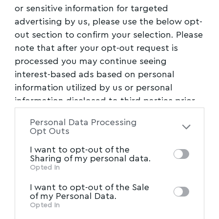
Facebook
or sensitive information for targeted
advertising by us, please use the below opt-
out section to confirm your selection. Please
note that after your opt-out request is
processed you may continue seeing
interest-based ads based on personal
information utilized by us or personal
information disclosed to third parties prior
to your opt-out. You may separately opt-out
Personal Data Processing
of the further disclosure of your personal
Opt Outs
information by third parties on the IAB’s list
I want to opt-out of the
of downstream participants. This
Sharing of my personal data.
information may also be disclosed by us to
Opted In
IAB’s List of Downstream
third parties on the
I want to opt-out of the Sale
Participants
that may further disclose it to
of my Personal Data.
other third parties.
Opted In