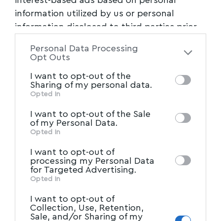
information utilized by us or personal
information disclosed to third parties prior
to your opt-out. You may separately opt-out
Personal Data Processing
of the further disclosure of your personal
Opt Outs
information by third parties on the IAB’s list
I want to opt-out of the
of downstream participants. This
Sharing of my personal data.
information may also be disclosed by us to
Opted In
IAB’s List of Downstream
third parties on the
I want to opt-out of the Sale
Participants
that may further disclose it to
of my Personal Data.
other third parties.
Opted In
I want to opt-out of
processing my Personal Data
for Targeted Advertising.
Opted In
I want to opt-out of
Collection, Use, Retention,
Sale, and/or Sharing of my