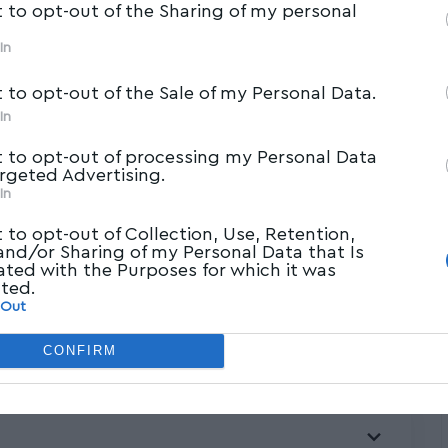
t to opt-out of the Sharing of my personal
In
t to opt-out of the Sale of my Personal Data.
In
t to opt-out of processing my Personal Data
argeted Advertising.
In
t to opt-out of Collection, Use, Retention,
 and/or Sharing of my Personal Data that Is
ου Δημητριάδος κ. Ιγνατίου και με εξαιρετική
ated with the Purposes for which it was
cted.
Βόλο οι Πτυχιακές και Διπλωματικές Εξετάσεις
 Out
ς Ιεράς Μητροπόλεως Δημητριάδος, που
CONFIRM
σχολικής χρονιάς.