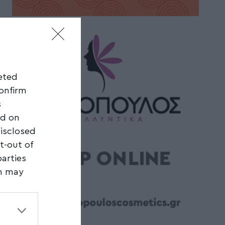
geted
confirm
s
ed on
disclosed
t-out of
parties
on may
third