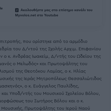
le
Ακολουθήστε μας στο επίσημο κανάλι του
Myvolos.net στο Youtube
Επιτροπής, που ορίστηκε από το αρμόδιο
εδρία του Δ/ντού της Σχολής Αρχιμ. Επιφανίου
 ο κ. Ανδρέας Ιωακείμ, Δ/ντής του Ωδείου της
μανός ο Μελωδός» και Πρωτοψάλτης του
ισμού της Θεοτόκου Λαμίας, ο κ. Ηλίας
ουσικής της Ιεράς Μητροπόλεως Θεσσαλιώτιδος
ασκηνός», ο κ. Ευάγγελος Παυλίδης,
 και Υποδ/ντής του Μουσικού Σχολείου Βόλου,
ορφώσεως του Σωτήρος Βόλου και ο κ.
. Μουσικής, Πρωτοψάλτης του Ιερού Ναού