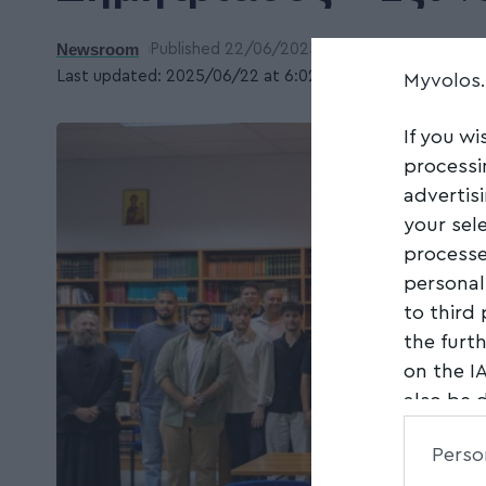
Newsroom
Published 22/06/2025
Last updated: 2025/06/22 at 6:02 ΜΜ
Myvolos
If you wi
processi
advertis
your sel
processe
personal
to third
the furt
on the I
also be 
Downstre
Perso
parties.