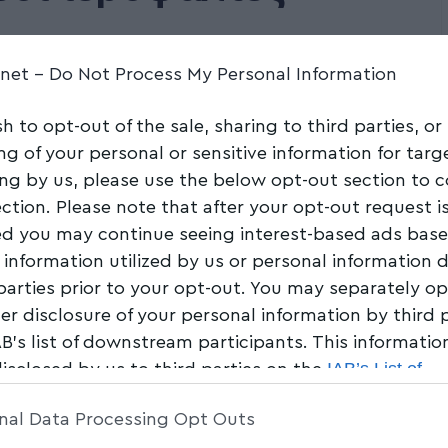
Share
4 Min Read
.net -
Do Not Process My Personal Information
sh to opt-out of the sale, sharing to third parties, or
ng of your personal or sensitive information for tar
ing by us, please use the below opt-out section to 
ection. Please note that after your opt-out request i
d you may continue seeing interest-based ads bas
 information utilized by us or personal information 
 parties prior to your opt-out. You may separately op
her disclosure of your personal information by third 
AB’s list of downstream participants. This informati
IAB’s List of
disclosed by us to third parties on the
am Participants
that may further disclose it to other 
nal Data Processing Opt Outs