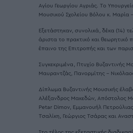
Αγίου Γεωργίου Αγριάς. Το Υπουργε
Μουσικού Σχολείου Βόλου κ. Μαρία 
Εξετάστηκαν, συνολικά, δέκα (14) τ
άριστα το πρακτικό και θεωρητικό 
έπαινο της Επιτροπής και των παρι
Συγκεκριμένα, Πτυχίο Βυζαντινής Μ
Μαυραντζάς, Πανορμίτης – Νικόλαος
Δίπλωμα Βυζαντινής Μουσικής έλαβα
Αλέξανδρος Μακεδών, Απόστολος Μα
Petar Dimov, Εμμανουήλ Πετρούλιας
Τσαλίκη, Γεώργιος Τσάρας και Ανασ
Στο τέλος της εξεταστικής διαδικασ