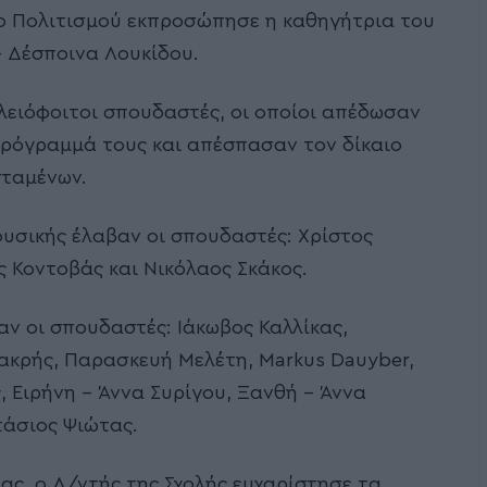
ίο Πολιτισμού εκπροσώπησε η καθηγήτρια του
– Δέσποινα Λουκίδου.
ελειόφοιτοι σπουδαστές, οι οποίοι απέδωσαν
πρόγραμμά τους και απέσπασαν τον δίκαιο
σταμένων.
ουσικής έλαβαν οι σπουδαστές: Χρίστος
 Κοντοβάς και Νικόλαος Σκάκος.
ν οι σπουδαστές: Ιάκωβος Καλλίκας,
κρής, Παρασκευή Μελέτη, Markus Dauyber,
, Ειρήνη – Άννα Συρίγου, Ξανθή – Άννα
τάσιος Ψιώτας.
ίας, ο Δ/ντής της Σχολής ευχαρίστησε τα