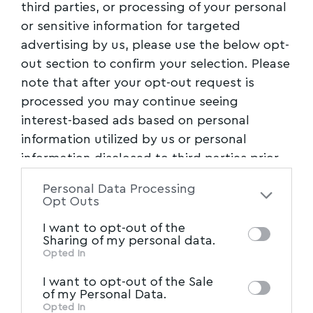
third parties, or processing of your personal
διάστημα. Κάντε διαλείμματα μετά από
or sensitive information for targeted
γύρους μπόνους. Τερματίστε μια συνεδρία
advertising by us, please use the below opt-
όταν νιώθετε σε καλή διάθεση, όχι όταν είστε
out section to confirm your selection. Please
απογοητευμένοι. Μην νομίζετε ότι «χακάρετε»
note that after your opt-out request is
το μηχάνημα έτσι. Απλώς, βαθμονομείτε τον
processed you may continue seeing
εαυτό σας.
interest-based ads based on personal
information utilized by us or personal
Η Επιλογή Παιχνιδιού ως
information disclosed to third parties prior
Στρατηγική Μεταβλητή
to your opt-out. You may separately opt-out
Personal Data Processing
of the further disclosure of your personal
Opt Outs
Διαφορετικά παιχνίδια μοιάζουν να
information by third parties on the IAB’s list
I want to opt-out of the
“αποπέμπουν” διαφορετικά μεγέθη τύχης.
of downstream participants. This
Sharing of my personal data.
information may also be disclosed by us to
Opted In
Τα φρουτάκια χαμηλής μεταβλητότητας
IAB’s List of Downstream
third parties on the
I want to opt-out of the Sale
δίνουν συχνές αλλά μικρές νίκες. Τα
Participants
that may further disclose it to
of my Personal Data.
other third parties.
Opted In
φρουτάκια υψηλής μεταβλητότητας μπορεί