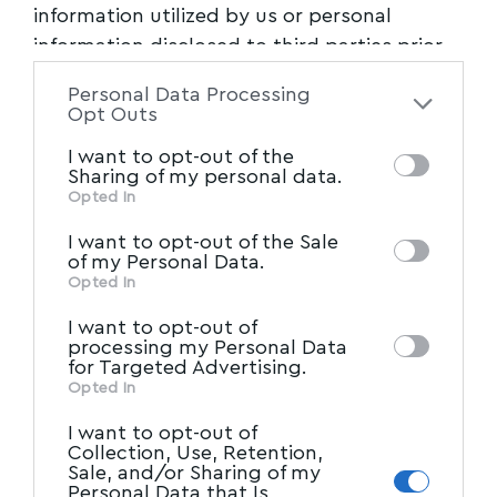
information utilized by us or personal
information disclosed to third parties prior
to your opt-out. You may separately opt-out
Personal Data Processing
of the further disclosure of your personal
Opt Outs
information by third parties on the IAB’s list
I want to opt-out of the
of downstream participants. This
Sharing of my personal data.
information may also be disclosed by us to
Opted In
IAB’s List of Downstream
third parties on the
I want to opt-out of the Sale
Participants
that may further disclose it to
of my Personal Data.
other third parties.
Opted In
I want to opt-out of
processing my Personal Data
for Targeted Advertising.
Opted In
I want to opt-out of
Collection, Use, Retention,
Sale, and/or Sharing of my
Personal Data that Is