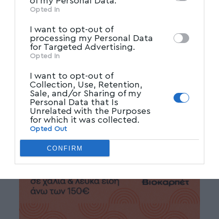
of my Personal Data.
ΒΟΛΟΣ
,
ΓΚΡΙΖΟ
,
ΕΞΑΡΤΗΣΗ
,
ΚΑΠΝΙΣΜΑ
,
TAGGED:
other third parties.
Opted In
ΜΑΓΝΗΣΙΑ
,
ΠΛΑΤΕΙΑ
,
ΣΧΟΛΕΙΟ
,
ΤΣΙΓΑΡΟ
I want to opt-out of
processing my Personal Data
for Targeted Advertising.
Facebook
Opted In
I want to opt-out of
Collection, Use, Retention,
Sale, and/or Sharing of my
Personal Data that Is
Unrelated with the Purposes
for which it was collected.
Opted Out
CONFIRM