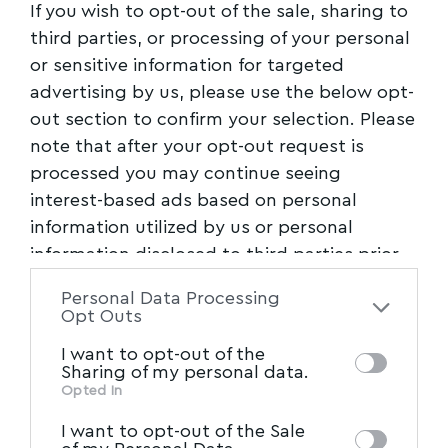
If you wish to opt-out of the sale, sharing to
third parties, or processing of your personal
or sensitive information for targeted
advertising by us, please use the below opt-
out section to confirm your selection. Please
note that after your opt-out request is
processed you may continue seeing
interest-based ads based on personal
information utilized by us or personal
Ακολουθήστε το myvolos.net στο
information disclosed to third parties prior
Google News και μάθετε πρώτοι όλες
τις ειδήσεις.
to your opt-out. You may separately opt-out
Personal Data Processing
of the further disclosure of your personal
Opt Outs
information by third parties on the IAB’s list
Ακολουθήστε μας στο επίσημο κανάλι
I want to opt-out of the
of downstream participants. This
Sharing of my personal data.
του Myvolos.net στο Youtube
information may also be disclosed by us to
Opted In
IAB’s List of Downstream
third parties on the
I want to opt-out of the Sale
Participants
that may further disclose it to