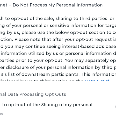
.net -
Do Not Process My Personal Information
3.000 παραβάσεις
sh to opt-out of the sale, sharing to third parties, or
 η Δημοτική
ng of your personal or sensitive information for tar
ing by us, please use the below opt-out section to 
ection. Please note that after your opt-out request i
d you may continue seeing interest-based ads bas
Share
0 Min Read
 information utilized by us or personal information 
 parties prior to your opt-out. You may separately op
her disclosure of your personal information by third 
AB’s list of downstream participants. This informati
IAB’s List of
disclosed by us to third parties on the
am Participants
that may further disclose it to other 
nal Data Processing Opt Outs
t to opt-out of the Sharing of my personal
In