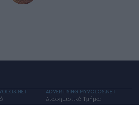
VOLOS.NET
ADVERTISING MYVOLOS.NET
ό
Διαφημιστικό Τμήμα:
volos.net
myvolos.net@gmail.com
οινωνίας:
Τηλέφωνο επικοινωνίας:
6948833100