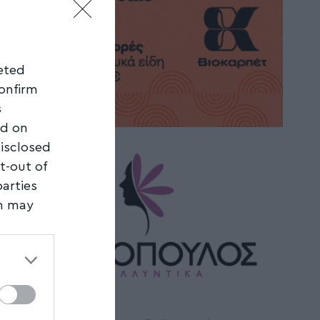
geted
confirm
s
ed on
disclosed
t-out of
parties
on may
third