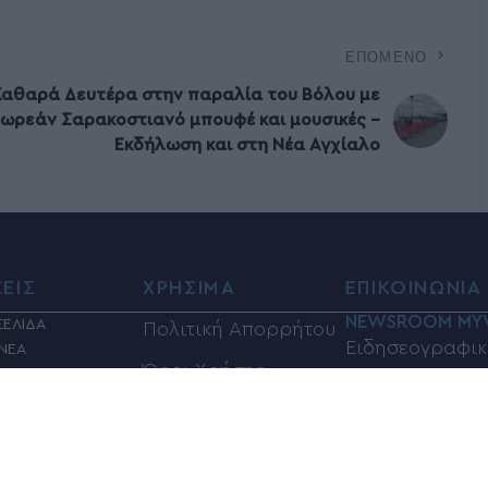
ΕΠΌΜΕΝΟ
Καθαρά Δευτέρα στην παραλία του Βόλου με
ωρεάν Σαρακοστιανό μπουφέ και μουσικές –
Εκδήλωση και στη Νέα Αγχίαλο
ΣΕΙΣ
ΧΡΗΣΙΜΑ
ΕΠΙΚΟΙΝΩΝΙΑ
NEWSROOM MY
ΣΕΛΙΔΑ
Πολιτική Απορρήτου
Ειδησεογραφικ
 ΝΕΑ
Όροι Χρήσης
ΛΙΤΙΚΑ
Τμήμα:info@my
ΙΑ
Φαρμακεία
Τηλέφωνα επικ
Η
ΦΗ
Καύσιμα
6948833100
ΣΜΟΣ