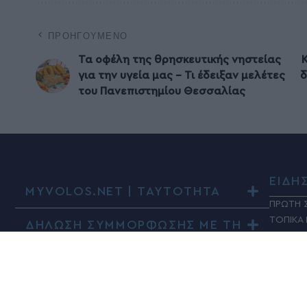
ΠΡΟΗΓΟΎΜΕΝΟ
Τα οφέλη της θρησκευτικής νηστείας
για την υγεία μας – Τι έδειξαν μελέτες
δ
του Πανεπιστημίου Θεσσαλίας
ΕΙΔΗ
MYVOLOS.NET | ΤΑΥΤΟΤΗΤΑ
ΠΡΩΤΗ 
ΤΟΠΙΚΑ
ΔΗΛΩΣΗ ΣΥΜΜΟΡΦΩΣΗΣ ΜΕ ΤΗ
ΣΥΣΤΑΣΗ (ΕΕ) 2018/334
ΠΑΡΑΠΟ
ΚΟΙΝΩΝ
ΠΟΛΙΤΙΚ
ΤΑΔΕ Ε
ΠΟΛΙΤΙ