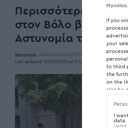
Myvolos
Περισσότερες από 1
If you wi
στον Βόλο βεβαίωσε
processi
Αστυνομία το 2024
advertis
your sel
processe
Newsroom
Published 03/03/2025
personal
Last updated: 2025/03/03 at 11:48 ΠΜ
to third
the furt
on the I
also be 
Downstre
Perso
parties.
I wan
data.
Opted 