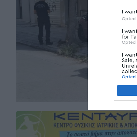
I wan
Opted 
I wan
for T
Opted 
I wan
Sale,
Unrel
colle
Opted