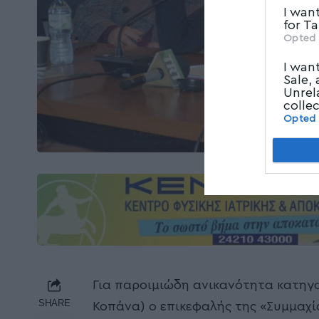
I wan
for T
Opted 
I wan
Sale,
Unrel
colle
Opted
Για παροιμιώδη ανικανότητα κατηγο
SHARE
Κοπάνα) ο επικεφαλής της «Συμμαχία