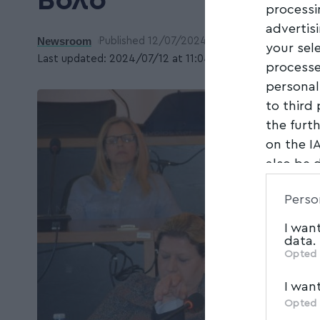
Βόλο
processi
advertis
Newsroom
Published 12/07/2024
your sel
Last updated: 2024/07/12 at 11:04 ΠΜ
processe
personal
to third
the furt
on the I
also be 
Downstre
Perso
parties.
I wan
data.
Opted 
I wan
Opted 