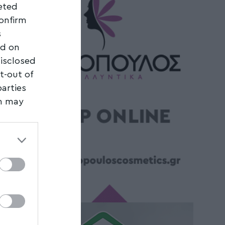
geted
confirm
s
ed on
disclosed
t-out of
parties
on may
third