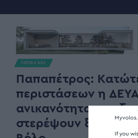
ΤΟΠΙΚΑ ΝΕΑ
Παπαπέτρος: Κατώτ
περιστάσεων η ΔΕΥ
ανικανότητα της διο
Myvolos
στερέψουν ξανά από
If you wi