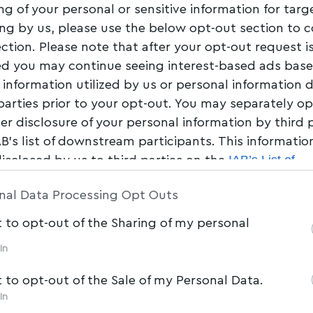
ng of your personal or sensitive information for tar
ing by us, please use the below opt-out section to 
ection. Please note that after your opt-out request i
Share
2 Min Read
d you may continue seeing interest-based ads bas
 information utilized by us or personal information 
 parties prior to your opt-out. You may separately op
her disclosure of your personal information by third 
AB’s list of downstream participants. This informati
IAB’s List of
disclosed by us to third parties on the
am Participants
that may further disclose it to other 
nal Data Processing Opt Outs
t to opt-out of the Sharing of my personal
In
t to opt-out of the Sale of my Personal Data.
In