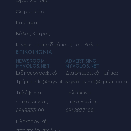
Όροι Χρήσης
Φαρμακεία
Καύσιμα
Βόλος Καιρός
Κίνηση στους δρόμους του Βόλου
ΕΠΙΚΟΙΝΩΝΙΑ
NEWSROOM
ADVERTISING
MYVOLOS.NET
MYVOLOS.NET
Ειδησεογραφικό
Διαφημιστικό Τμήμα:
Τμήμα:info@myvolos.net
myvolos.net@gmail.com
Τηλέφωνα
Τηλέφωνο
επικοινωνίας:
επικοινωνίας:
6948833100
6948833100
Ηλεκτρονική
αποστολή σχολίων,