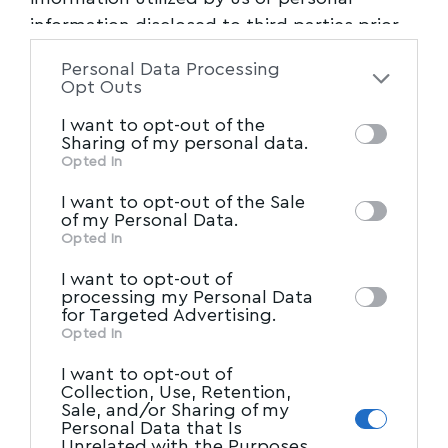
Ν. Παπαπέτρος για ΔΕΥΑΜΒ: Αντί να
information disclosed to third parties prior
απολογούνται, αυτοθαυμάζονται –
to your opt-out. You may separately opt-out
Καταγέλαστος για μια ακόμη φορά ο Αργ.
Personal Data Processing
of the further disclosure of your personal
Opt Outs
Κοπάνας
information by third parties on the IAB’s list
I want to opt-out of the
Τις ευθύνες της ΔΕΥΑΜΒ και της δημοτικής
of downstream participants. This
Sharing of my personal data.
information may also be disclosed by us to
αρχής Βόλου για το γεγονός
…
Opted In
IAB’s List of Downstream
third parties on the
Newsroom
08/05/2025
I want to opt-out of the Sale
Participants
that may further disclose it to
of my Personal Data.
other third parties.
Opted In
I want to opt-out of
processing my Personal Data
for Targeted Advertising.
Opted In
I want to opt-out of
Collection, Use, Retention,
Sale, and/or Sharing of my
Personal Data that Is
Unrelated with the Purposes
ΠΡΩΤΗ ΣΕΛΙΔΑ