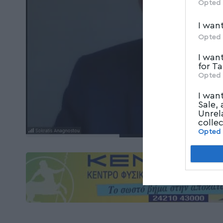
Opted 
I wan
Opted 
I wan
for T
Opted 
I wan
Sale,
Unrel
colle
Opted