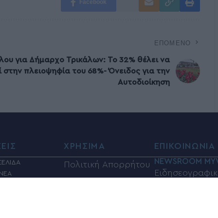
Facebook
ΕΠΌΜΕΝΟ
λου για Δήμαρχο Τρικάλων: Το 32% θέλει να
 στην πλειοψηφία του 68%- Όνειδος για την
Αυτοδιοίκηση
ΣΕΙΣ
ΧΡΗΣΙΜΑ
ΕΠΙΚΟΙΝΩΝΙΑ
NEWSROOM MY
ΣΕΛΙΔΑ
Πολιτική Απορρήτου
Ειδησεογραφικ
 ΝΕΑ
Όροι Χρήσης
ΛΙΤΙΚΑ
Τμήμα:info@my
ΙΑ
Φαρμακεία
Τηλέφωνα επικ
Η