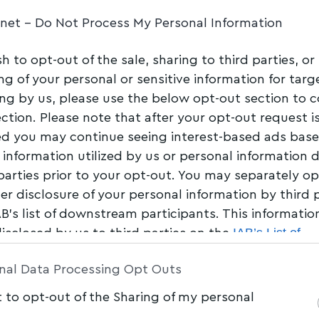
.net -
Do Not Process My Personal Information
 για τον
sh to opt-out of the sale, sharing to third parties, or
γνώστου –
ng of your personal or sensitive information for tar
της ΟΛΒ ΑΕ
ing by us, please use the below opt-out section to 
ection. Please note that after your opt-out request i
d you may continue seeing interest-based ads bas
Share
1 Min Read
 information utilized by us or personal information 
 parties prior to your opt-out. You may separately op
her disclosure of your personal information by third 
AB’s list of downstream participants. This informati
IAB’s List of
disclosed by us to third parties on the
am Participants
that may further disclose it to other 
nal Data Processing Opt Outs
t to opt-out of the Sharing of my personal