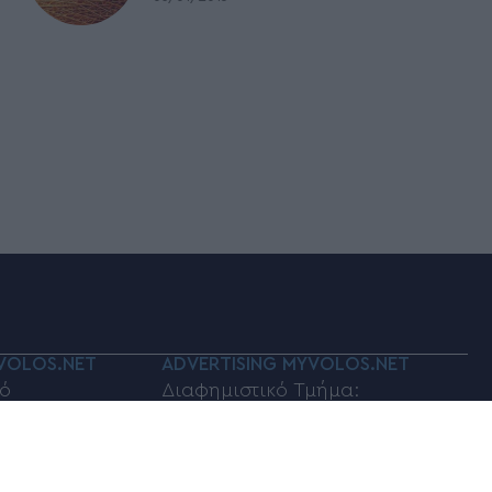
VOLOS.NET
ADVERTISING MYVOLOS.NET
ό
Διαφημιστικό Τμήμα:
volos.net
myvolos.net@gmail.com
οινωνίας:
Τηλέφωνο επικοινωνίας: