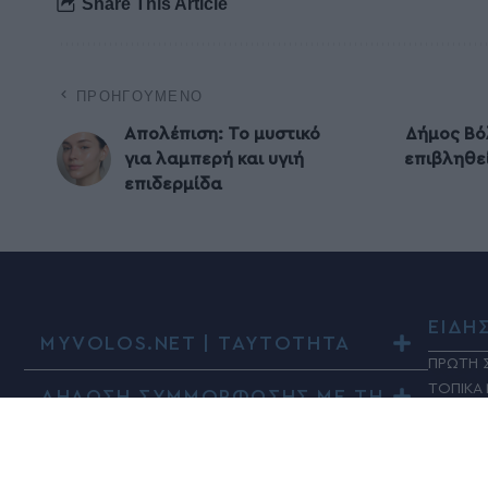
Share This Article
ΠΡΟΗΓΟΎΜΕΝΟ
Απολέπιση: Το μυστικό
Δήμος Βό
για λαμπερή και υγιή
επιβληθεί
επιδερμίδα
ΕΙΔΗ
MYVOLOS.NET | ΤΑΥΤΟΤΗΤΑ
ΠΡΩΤΗ 
ΤΟΠΙΚΑ
ΔΗΛΩΣΗ ΣΥΜΜΟΡΦΩΣΗΣ ΜΕ ΤΗ
ΣΥΣΤΑΣΗ (ΕΕ) 2018/334
ΠΑΡΑΠΟ
ΚΟΙΝΩΝ
ΠΟΛΙΤΙΚ