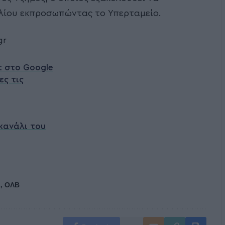
υλίου εκπροσωπώντας το Υπερταμείο.
gr
t στο Google
ες τις
κανάλι του
Α
,
ΟΛΒ