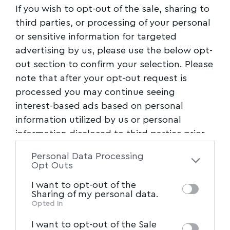
If you wish to opt-out of the sale, sharing to
Δήμος Βόλου συμμετέχει στην δράση με
third parties, or processing of your personal
πρώτη στάση το Μόναχο, έχοντας πάντα ως
or sensitive information for targeted
στόχο την προβολή ολόκληρου του
advertising by us, please use the below opt-
προορισμού Βόλου και Πηλίου, γνωρίζοντας
out section to confirm your selection. Please
ότι μαζί μπορούμε να είμαστε ισχυροί και να
note that after your opt-out request is
πετύχουμε περισσότερα. Σκοπός μας είναι να
processed you may continue seeing
είμαστε μαζί, δυναμικά, παντού!”
interest-based ads based on personal
information utilized by us or personal
Ο Δήμος Βόλου ανέλαβε την συμμετοχή στην
information disclosed to third parties prior
δράση με το Τμήμα Τουρισμού και εκπρόσωπο
to your opt-out. You may separately opt-out
Personal Data Processing
τον κ. Παπαμακάριο Γεώργιο,
of the further disclosure of your personal
Opt Outs
information by third parties on the IAB’s list
αναλαμβάνοντας την αποστολή δώρων για
I want to opt-out of the
of downstream participants. This
κάθε συμμετέχοντα και των πληροφοριακών
Sharing of my personal data.
information may also be disclosed by us to
Opted In
εντύπων, την δημιουργία του οπτικού υλικού,
IAB’s List of Downstream
third parties on the
την παρουσίαση του προορισμού και την
I want to opt-out of the Sale