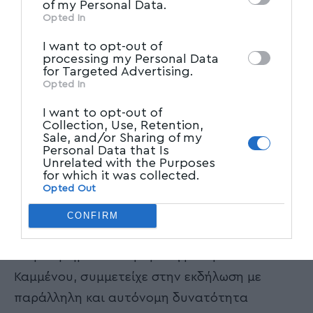
Participants
that may further disclose it to
of my Personal Data.
συμμετοχή στις επαφές με τους
other third parties.
Opted In
επαγγελματίες και τους εκπροσώπους της
I want to opt-out of
τοπικής κοινότητας.
processing my Personal Data
for Targeted Advertising.
Opted In
Η δράση υλοποιήθηκε και με την συμβολή της
Ένωσης Ξενοδόχων Ν. Μαγνησίας με την
I want to opt-out of
Collection, Use, Retention,
παρουσία του προέδρου της κ. Γιώργου
Sale, and/or Sharing of my
Personal Data that Is
Ζαφείρη στην παρουσίαση του προορισμού,
Unrelated with the Purposes
στις συναντήσεις τους επαγγελματίες αλλά
for which it was collected.
Opted Out
και με την χορηγία δώρων μέσω των μελών
της, στις κληρώσεις που πραγματοποιήθηκαν
CONFIRM
για τους συμμετέχοντες. Επίσης το
Επιμελητήριο Ν.Μαγνησίας με την κ. Θέκλα
Καμμένου, συμμετείχε στην εκδήλωση με
παράλληλη και αυτόνομη δυνατότητα