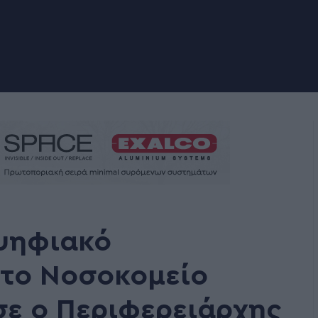
ψηφιακό
 το Νοσοκομείο
σε ο Περιφερειάρχης