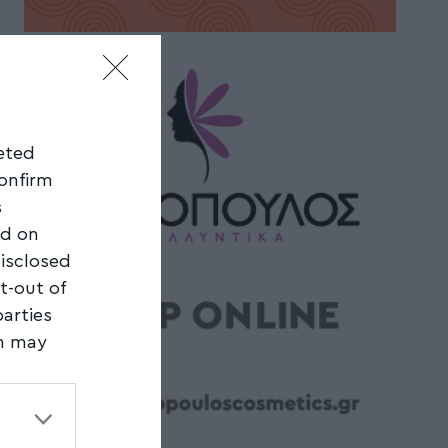
geted
confirm
s
ed on
disclosed
t-out of
parties
on may
third