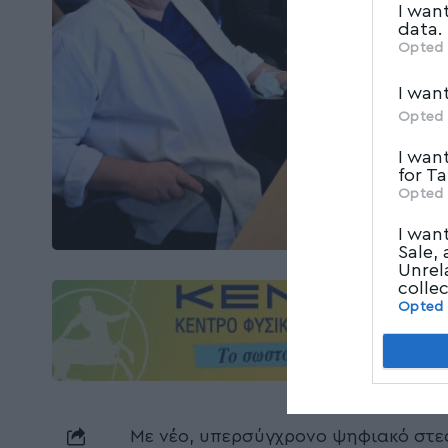
I wan
data.
Opted 
I wan
Opted 
I wan
for T
Opted 
I wan
Sale,
Unrel
colle
Opted
Με νέο, υπερσύγχρονο ψηφιακό στεφ