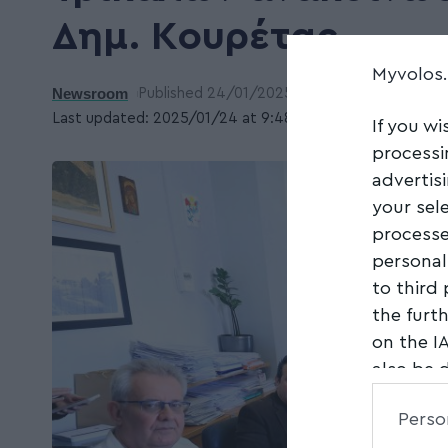
Δημ. Κουρέτας
Myvolos
Newsroom
Published 24/01/2025
Last updated: 2025/01/24 at 9:48 ΜΜ
If you wi
processi
advertis
your sel
processe
personal
to third
the furt
on the I
also be 
Downstre
Perso
parties.