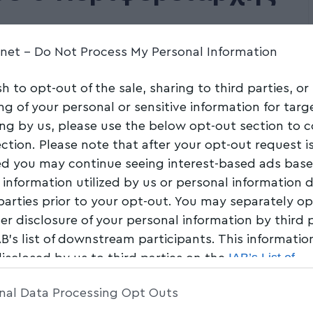
.net -
Do Not Process My Personal Information
Share
5 Min Read
sh to opt-out of the sale, sharing to third parties, or
ng of your personal or sensitive information for tar
ing by us, please use the below opt-out section to 
ection. Please note that after your opt-out request i
d you may continue seeing interest-based ads bas
 information utilized by us or personal information 
 parties prior to your opt-out. You may separately op
her disclosure of your personal information by third 
AB’s list of downstream participants. This informati
IAB’s List of
disclosed by us to third parties on the
am Participants
that may further disclose it to other 
nal Data Processing Opt Outs