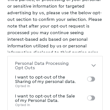
or sensitive information for targeted
Facebook
advertising by us, please use the below opt-
out section to confirm your selection. Please
note that after your opt-out request is
processed you may continue seeing
interest-based ads based on personal
information utilized by us or personal
information disclosed to third parties prior
to your opt-out. You may separately opt-out
Personal Data Processing
of the further disclosure of your personal
Opt Outs
information by third parties on the IAB’s list
I want to opt-out of the
of downstream participants. This
Sharing of my personal data.
information may also be disclosed by us to
Opted In
IAB’s List of Downstream
third parties on the
I want to opt-out of the Sale
Participants
that may further disclose it to
of my Personal Data.
other third parties.
Opted In