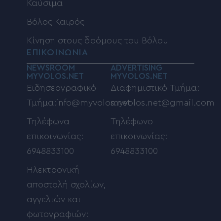
Καύσιμα
Βόλος Καιρός
Κίνηση στους δρόμους του Βόλου
ΕΠΙΚΟΙΝΩΝΙΑ
NEWSROOM
ADVERTISING
MYVOLOS.NET
MYVOLOS.NET
Ειδησεογραφικό
Διαφημιστικό Τμήμα:
Τμήμα:info@myvolos.net
myvolos.net@gmail.com
Τηλέφωνα
Τηλέφωνο
επικοινωνίας:
επικοινωνίας:
6948833100
6948833100
Ηλεκτρονική
αποστολή σχολίων,
αγγελιών και
φωτογραφιών: