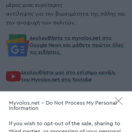
μέρος μιας ευρύτερης
αντίληψης για την βιωσιμότητα της πόλης και
την αναψυχή των πολιτών.
Ακολουθήστε το myvolos.net στο
Google News και μάθετε πρώτοι όλες
τις ειδήσεις.
Ακολουθήστε μας στο επίσημο κανάλι
του Myvolos.net στο Youtube
Myvolos.net -
Do Not Process My Personal
ΑΠΟΣΤΟΛΑΚΗΣ_ΙΑΣΟΝΑΣ
,
ΒΟΛΟΣ
,
ΔΗΜΟΣ
,
TAGGED:
Information
ΚΑΡΑΓΑΤΣ
,
ΠΑΠΑΠΕΤΡΟΣ_ΝΙΚΟΣ
,
ΣΥΜΜΑΧΙΑ_ΓΙΑ_ΤΟΝ_ΒΟΛΟ
If you wish to opt-out of the sale, sharing to
third parties, or processing of your personal