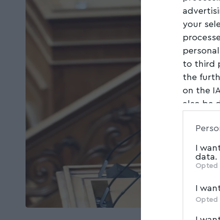
advertis
your sel
processe
personal
to third
the furt
on the I
also be 
Downstre
Perso
parties.
I wan
data.
Opted 
I wan
Opted 
I wan