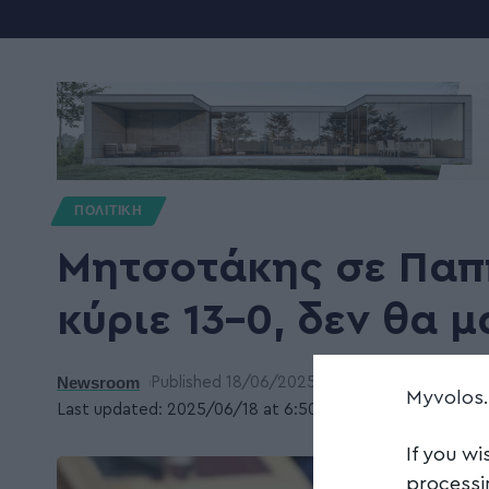
ΠΟΛΙΤΙΚΗ
Μητσοτάκης σε Παππ
κύριε 13-0, δεν θα 
Newsroom
Published 18/06/2025
Myvolos
Last updated: 2025/06/18 at 6:50 ΜΜ
If you wi
processi