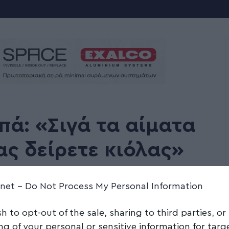
ά: «Σιγά τα αίματα
μας δείρετε κιόλας»
.net -
Do Not Process My Personal Information
Share
2 Min Read
sh to opt-out of the sale, sharing to third parties, or
ng of your personal or sensitive information for tar