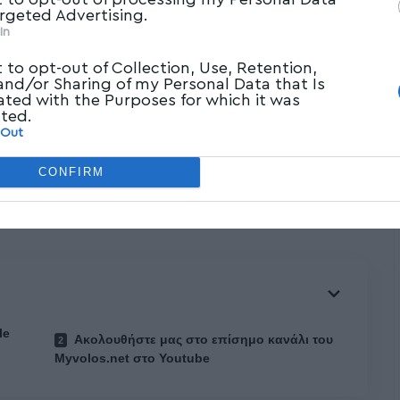
argeted Advertising.
In
t to opt-out of Collection, Use, Retention,
 and/or Sharing of my Personal Data that Is
ated with the Purposes for which it was
cted.
 Out
υτή του ΣΥΡΙΖΑ και πρώην υπουργό Νίκο
 κατά την συζήτηση για τη σύσταση Ειδικής
CONFIRM
ιενέργεια προκαταρκτικής εξέτασης για την
le
Ακολουθήστε μας στο επίσημο κανάλι του
Myvolos.net στο Youtube