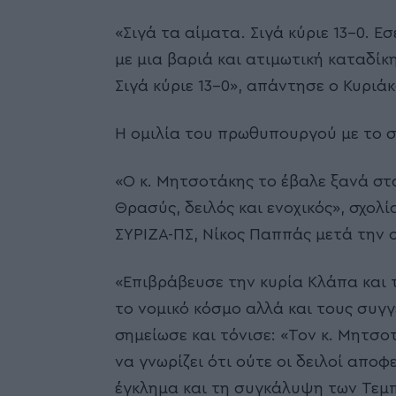
«Σιγά τα αίματα. Σιγά κύριε 13-0. Ε
με μια βαριά και ατιμωτική καταδίκη
Σιγά κύριε 13-0», απάντησε ο Κυριά
Η ομιλία του πρωθυπουργού με το σ
«Ο κ. Μητσοτάκης το έβαλε ξανά στ
Θρασύς, δειλός και ενοχικός», σχολ
ΣΥΡΙΖΑ-ΠΣ, Νίκος Παππάς μετά την 
«Επιβράβευσε την κυρία Κλάπα και τ
το νομικό κόσμο αλλά και τους συγ
σημείωσε και τόνισε: «Τον κ. Μητσο
να γνωρίζει ότι ούτε οι δειλοί αποφ
έγκλημα και τη συγκάλυψη των Τεμ