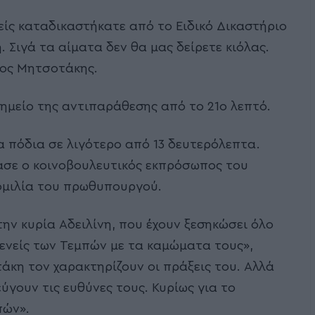
σείς καταδικαστήκατε από το Ειδικό Δικαστήριο
. Σιγά τα αίματα δεν θα μας δείρετε κιόλας.
κος Μητσοτάκης.
ημείο της αντιπαράθεσης από το 21ο λεπτό.
α πόδια σε λιγότερο από 13 δευτερόλεπτα.
ίασε ο κοινοβουλευτικός εκπρόσωπος του
ομιλία του πρωθυπουργού.
ην κυρία Αδειλίνη, που έχουν ξεσηκώσει όλο
γενείς των Τεμπών με τα καμώματα τους»,
τάκη τον χαρακτηρίζουν οι πράξεις του. Αλλά
εύγουν τις ευθύνες τους. Κυρίως για το
πών».