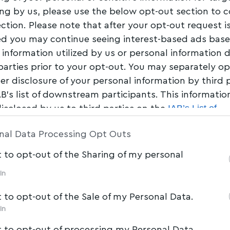
ing by us, please use the below opt-out section to 
ection. Please note that after your opt-out request i
d you may continue seeing interest-based ads bas
 information utilized by us or personal information 
 parties prior to your opt-out. You may separately op
her disclosure of your personal information by third 
AB’s list of downstream participants. This informati
IAB’s List of
disclosed by us to third parties on the
am Participants
that may further disclose it to other 
nal Data Processing Opt Outs
t to opt-out of the Sharing of my personal
In
t to opt-out of the Sale of my Personal Data.
In
t to opt-out of processing my Personal Data