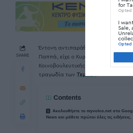
for T
Opted 
I wan
Sale,
Unrel
colle
Opted
Έντονη αντιπαράθεση με τον βουλε
SHARE
Παππά, είχε ο Κυριάκος Μητσοτάκης
Κοινοβουλευτικής Επιτροπής προς δ
τραγωδία των
Τεμπών
.
Contents
Ακολουθήστε το myvolos.net στο Goog
News και μάθετε πρώτοι όλες τις ειδήσεις.