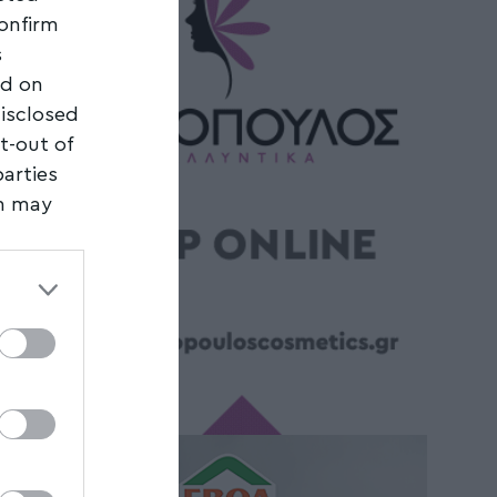
confirm
s
ed on
disclosed
t-out of
parties
on may
third