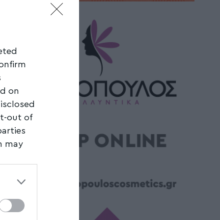
geted
confirm
s
ed on
disclosed
t-out of
parties
on may
third