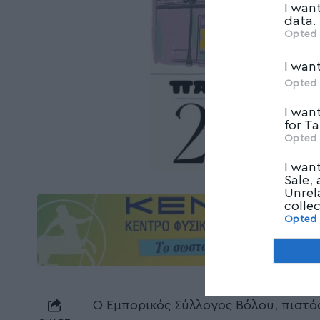
I wan
data.
Opted 
I wan
Opted 
I wan
for T
Opted 
I wan
Sale,
Unrel
colle
Opted
Ο Εμπορικός Σύλλογος Βόλου, πιστό