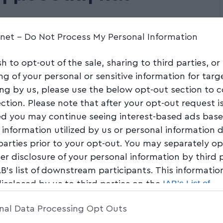
.net -
Do Not Process My Personal Information
Share
2 Min Read
sh to opt-out of the sale, sharing to third parties, or
ng of your personal or sensitive information for tar
ing by us, please use the below opt-out section to 
ection. Please note that after your opt-out request i
d you may continue seeing interest-based ads bas
 information utilized by us or personal information 
 parties prior to your opt-out. You may separately op
her disclosure of your personal information by third 
AB’s list of downstream participants. This informati
IAB’s List of
disclosed by us to third parties on the
am Participants
that may further disclose it to other 
nal Data Processing Opt Outs