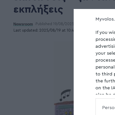
εκπλήξεις
Myvolos
Newsroom
Published 19/08/2025
Last updated: 2025/08/19 at 10:42 ΠΜ
If you wi
processi
advertis
your sel
processe
personal
to third
the furt
on the I
also be 
Downstre
Perso
parties.